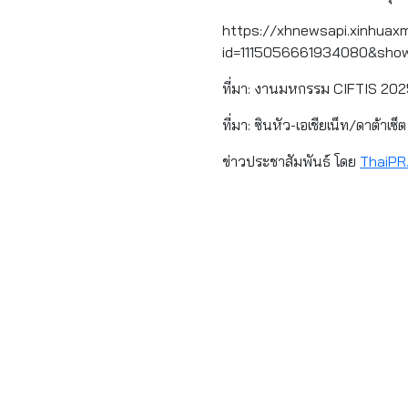
https://xhnewsapi.xinhua
id=1115056661934080&sho
ที่มา: งานมหกรรม CIFTIS 20
ที่มา: ซินหัว-เอเชียเน็ท/ดาต้าเซ็ต
ข่าวประชาสัมพันธ์ โดย
ThaiPR