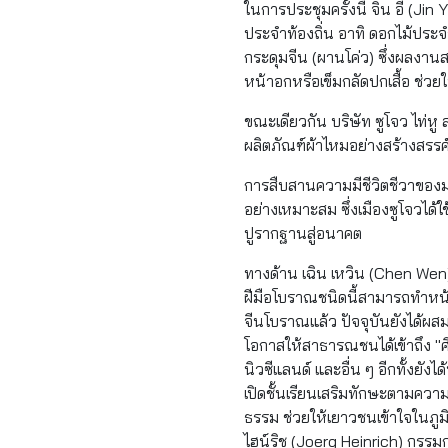
ในการประชุมครั้งนี้ จิน อี๋ (J
ประจำท้องถิ่น อาทิ ดอกไม้ประจำ
กระดุมจีน (ผานโค่ว) ซึ่งผลงานส
หน้าอกหรือเข็มกลัดปกเสื้อ ช่วย
ขณะเดียวกัน บริษัท ซูโจว ไท่ห
ผลิตภัณฑ์ผ้าไหมอย่างสร้างสรรค์ 
การสืบสานความมีชีวิตชีวาของมรด
อย่างเหมาะสม ซึ่งเมืองซูโจวได้ใ
ปูรากฐานสู่อนาคต
ทางด้าน เฉิน เหวิน (Chen We
ฝีมือโบราณชนิดนี้สามารถทำหน
จีนโบราณแล้ว ปัจจุบันยังได้ผส
โอกาสให้สาธารณชนได้เข้าถึง "ศิ
นิวซีแลนด์ และอื่น ๆ อีกทั้งยัง
เปิดชั้นเรียนเสริมทักษะตามควา
ธรรม ช่วยให้เยาวชนเข้าใจในภู
ไฮน์ริช (Joerg Heinrich) กรรมก