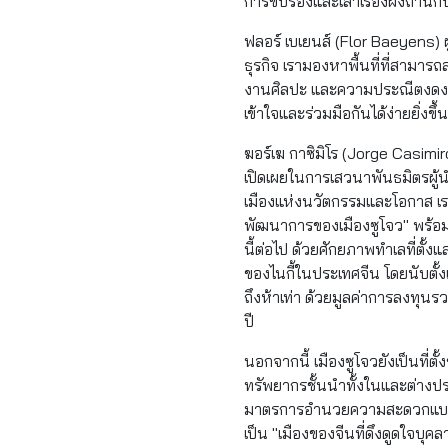
การขับร้องและเล่าเรื่องผิงถานกับง
ฟลอร์ เบเยนส์ (Flor Baeyens)
ธุรกิจ เรามองหาพื้นที่ที่สามารถ
งานศิลปะ และความประณีตงดงามขอ
เข้าใจและร่วมมือกันได้ง่ายยิ่งขึ
ฆอร์เฆ กาซิมิโร (Jorge Casimi
เปิดเผยในการเสวนาพันธมิตรผู้น
เมืองแห่งนวัตกรรมและโอกาส เราได
พัฒนาการของเมืองซูโจว" พร้อม
นี้ต่อไป ด้วยศักยภาพทำเลที่ตั้
ของไนกี้ในประเทศจีน โดยนับตั้งแ
ถึงห้าเท่า ด้วยมูลค่าการลงทุน
ปี
นอกจากนี้ เมืองซูโจวยังเป็นที่ต
ทรัพยากรชั้นนำทั้งในและต่า
มาตรการอำนวยความสะดวกแบบครบ
เป็น "เมืองของจีนที่ดึงดูดใจบุค