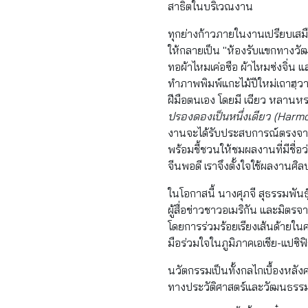
สาธิตในบริเวณงาน
ทุกย่างก้าวภายในงานเปรียบเสม
ให้กลายเป็น "ห้องรับแขกทางวั
ทอผ้าไหมเค่อซือ ผ้าไหมซ่งจิ่น
ทำภาพพิมพ์แกะไม้ปีใหม่เถาฮฺวาอ
ฝีมือตนเอง โดยมี เฉียว หลานห
ปรองดองเป็นหนึ่งเดียว (
Harmo
งานจะได้รับประสบการณ์ตรงจากก
พร้อมชี้ชวนให้ชมผลงานที่มีชื่อว
จีนพอดี เราจึงตั้งใจใช้ผลงานศิ
ในโอกาสนี้ นางศุภจี สุธรรมพั
ผู้สื่อข่าวชาวอเมริกัน และมิตร
โดยการร่วมร้อยเรียงเส้นด้ายใน
มือร่วมใจในภูมิภาคเอเชีย-แปซิฟ
นวัตกรรมเป็นทั้งกลไกเบื้องหล
ทางประวัติศาสตร์และวัฒนธรรมให้