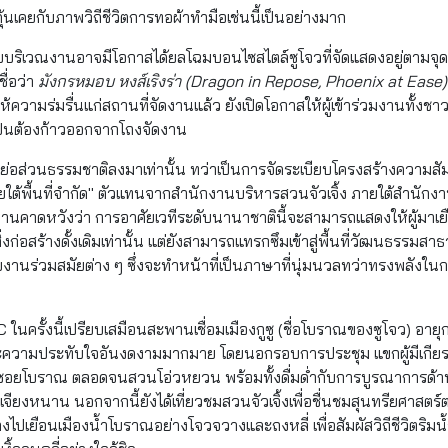
ุ้นเคยกับภาพวิถีชีวิตการทอผ้าทำมือเช่นนี้เป็นอย่างมาก
มรอบบริเวณงานอาจมีโอกาสได้ยลโฉมบอนไซสไตล์ซูโจวที่จัดแสดงอยู่ตาม
ชื่อว่า
มังกรหมอบ หงส์เริงร่า (
Dragon in Repose, Phoenix at Ease
ยวให้ความร่มรื่นแก่สถานที่จัดงานแล้ว ยังเปิดโอกาสให้ผู้เข้าร่วมงานทั้งช
็นต้องก้าวออกจากโถงจัดงาน
ย่อส่วนธรรมชาติลงมาเท่านั้น ทว่าเป็นการจัดระเบียบโครงสร้างความส
ยใต้พื้นที่จำกัด" ตัวแทนจากสำนักงานบริหารสวนจัวเจิ้ง ภายใต้สำนักงา
งานคาดหวังว่า การอาศัยเวทีระดับนานาชาตินี้จะสามารถแสดงให้ผู้มาเย
ิ่งก่อสร้างดั้งเดิมเท่านั้น แต่ยังสามารถแทรกซึมเข้าสู่พื้นที่วัฒนธรร
บงานร่วมสมัยต่าง ๆ ซึ่งจะทำหน้าที่เป็นภาษาที่นุ่มนวลทว่าทรงพลังในกา
ครั้งนี้เปรียบเสมือนสะพานเชื่อมเมืองกูซู (ชื่อโบราณของซูโจว) อายุกว่
ละความประทับใจอันงดงามมากมาย โดยนอกรอบการประชุม แขกผู้มีเกียรต
อกซอยโบราณ ตลอดจนสวนโอ่วหยวน พร้อมทั้งดื่มด่ำกับการบูรณาการ
งเจียงหนาน นอกจากนี้ยังได้เที่ยวชมสวนจัวเจิ้งเพื่อชื่นชมสุนทรียศาสตร
ไปเยือนเมืองน้ำโบราณอย่างโจวจวางและถงหลี่ เพื่อสัมผัสวิถีชีวิตริมน้ำด