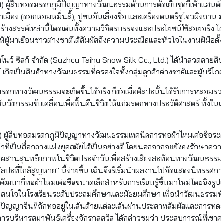
in Yi) ผู้สืบทอดมรดกภูมิปัญญาทางวัฒนธรรมด้านการตัดเย็บชุดกี่เพ้าแฮน
เมือง (ดอกหอมหมื่นลี้), ปูขนอันเลื่องชื่อ และเครื่องดนตรีซูโจวผิงถ
ร้างสรรค์เหล่านี้โดดเด่นทั้งความวิจิตรบรรจงและประโยชน์ใช้สอยจริง โ
ให้ผู้มาเยือนชาวต่างชาติได้สัมผัสถึงความประณีตและหัวใจในงานฝีมือดั้
ู สโนว์ ซิลก์ จำกัด (Suzhou Taihu Snow Silk Co., Ltd.) ได้นำลวดลาย
เกิดเป็นสินค้าทางวัฒนธรรมที่ครองใจทั้งกลุ่มลูกค้าต่างชาติและผู้บริโภค
กทางวัฒนธรรมจะเกิดขึ้นได้จริง ก็ต่อเมื่อศิลปะนั้นได้รับการหลอมรวมเข้
ช้นวัตกรรมขับเคลื่อนเพื่อฟื้นคืนชีวิตให้แก่มรดกทางประวัติศาสตร์ ทั้ง
n) ผู้สืบทอดมรดกภูมิปัญญาทางวัฒนธรรมเทคนิคการทอผ้าไหมเค่อซือ
้าที่เป็นสื่อกลางแห่งยุคสมัยได้เป็นอย่างดี โดยนอกจากจะยังคงรั
มผสานสุนทรียภาพในชีวิตประจำวันเพื่อสร้างเสียงสะท้อนทางวัฒนธรรมให้ก
ลปะที่ใกล้สูญหาย" นี้ง่ายขึ้น เฉินจึงริเริ่มนำผลงานไปจัดแสดงนิทรรศก
ได้พัฒนากี่ทอผ้าไหมเค่อซือขนาดเล็กสำหรับการเรียนรู้ขึ้นมาใหม่โดยอิงร
มสนใจในโรงเรียนระดับประถมศึกษาและมัธยมศึกษา เพื่อนำวัฒนธรรมท้องถิ
มิปัญญาจีนที่ถักทออยู่ในเส้นด้ายแต่ละเส้นผ่านประสาทสัมผัสและการท
ารบริหารสมาพันธ์เครื่องจักรกลสวิส ได้กล่าวชมว่า ประสบการณ์ที่เขาคลุก