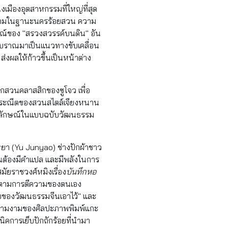
เมืองอุตสาหกรรมที่ใหญ่ที่สุด
งดงามในฐานะนครร้อยสวน ความ
กษณ์ของ "สรวงสวรรค์บนดิน" อัน
โบราณมาเป็นแนวทางขับเคลื่อน
่งผลให้ก้าวขึ้นเป็นหน้าต่าง
ากสวนคลาสสิกของซูโจว เพื่อ
ือประณีตของสวนสไตล์เจียงหนาน
นเอกลักษณ์ในแบบฉบับวัฒนธรรม
เหยา (Yu Junyao) ช่างปักผ้าชาว
เป็นต้องมีคำแปล และมีพลังในการ
มัยราชวงศ์หมิงเรื่อง
บันทึกหอ
ันตามการตีความของตนเอง
ายของวัฒนธรรมจีนเอาไว้" และ
ูความงามของศิลปะภาพพิมพ์แกะ
นิคการเย็บปักถักร้อยที่นำมา