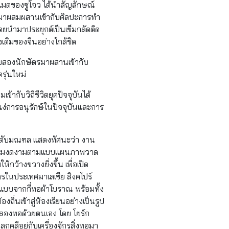
ด์เมดของซูโจว ได้นำสัญลักษณ์
าน มาผสมผสานเข้ากับศิลปะการทำ
ดยนำมาประยุกต์เป็นเข็มกลัดติด
งเดิมของจีนอย่างใกล้ชิด
สิบสองนักษัตรมาผสานเข้ากับ
รุ่นใหม่
ากับวิถีชีวิตยุคปัจจุบันได้
ในแง่การอนุรักษ์ในปัจจุบันและการ
ระดับมณฑล แสดงทัศนะว่า งาน
กษาความงดงามตามแบบแผนภาพวาด
ว้างขวางยิ่งขึ้น เพื่อเปิด
ารในประเทศมาเลเซีย สิงคโปร์
ูปแบบจากกี่ทอผ้าโบราณ พร้อมทั้ง
่นเข้าสู่ห้องเรียนอย่างเป็นรูป
ดลองทอด้วยตนเอง โดย โยร์ก
คลีอยู่กับเครื่องจักรสิ่งทอมา