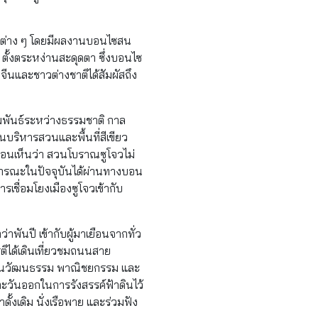
จุดต่าง ๆ โดยมีผลงานบอนไซสน
)
ตั้งตระหง่านสะดุดตา ซึ่งบอนไซ
าวจีนและชาวต่างชาติได้สัมผัสถึง
ัมพันธ์ระหว่างธรรมชาติ กาล
นบริหารสวนและพื้นที่สีเขียว
ือนเห็นว่า สวนโบราณซูโจวไม่
มสาธารณะในปัจจุบันได้ผ่านทางบอน
รเชื่อมโยงเมืองซูโจวเข้ากับ
าพันปี เข้ากับผู้มาเยือนจากทั่ว
ิได้เดินเที่ยวชมถนนสาย
ด้านวัฒนธรรม พาณิชยกรรม และ
์ตะวันออกในการรังสรรค์ฟ้าดินไว้
ั้งเดิม นั่งเรือพาย และร่วมฟัง