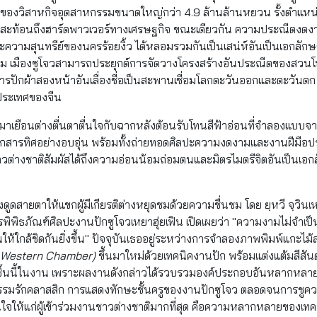
วมของวิสาหกิจอุตสาหกรรมขนาดใหญ่กว่า 4.9 ล้านล้านหยวน รั้งตำแหน่ง
ึ่งสะท้อนถึงฮาร์ดพาวเวอร์ทางเศรษฐกิจ ขณะเดียวกัน ความประณีต
ละความสุนทรีย์ของนครร้อยงิ้ว ได้หลอมรวมกันเป็นเสน่ห์อันเป็นเอกลั
ม เมืองซูโจวสามารถประยุกต์การจัดวางโครงสร้างอันประณีตของสวน
ะการปักผ้าสองหน้าอันเลื่องชื่อเป็นสะพานเชื่อมโลกตะวันออกและตะวันตก ส
ประเทศของจีน
าเยือนต่างตื่นตาตื่นใจกับฉากหลังต้อนรับโทนสีฟ้าอ่อนที่จำลองแบบจ
ั่วทุกสารทิศอย่างอบอุ่น พร้อมทั้งถ่ายทอดศิลปะความงดงามและงานฝีม
ะชาวต่างชาติสัมผัสได้ถึงความอ่อนน้อมถ่อมตนและมิตรไมตรีจิตอันเป็
งดูดสายตาให้แขกผู้มีเกียรติต่างหยุดชมด้วยความชื่นชม โดย ยฺหวี จฺวิน
การพิพิธภัณฑ์ศิลปะงานปักซูโจวเหยาฮุ่ยเฟิน เปิดเผยว่า "ความงามไม่จำ
นให้ใกล้ชิดกันยิ่งขึ้น" ปัจจุบันเธออยู่ระหว่างการจำลองภาพพิมพ์แกะไม้ส
 Western Chamber)
ขึ้นมาใหม่ด้วยเทคนิคงานปัก พร้อมแต่งแต้มสีส
านชิ้นนี้ในงาน เพราะผลงานดังกล่าวได้รวบรวมองค์ประกอบอันหลากหล
ณกรรมรักคลาสสิก การแสดงทักษะชั้นครูของงานปักซูโจว ตลอดจนการช
ามสนใจให้แก่ผู้เข้าร่วมงานชาวต่างชาติมากที่สุด คือความหลากหลายของเทค