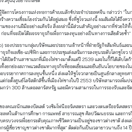
ิ้วคุนฉฺวี่อย่างใกล้ชิด
 ผู้จัดการโครงการแห่งหอการค้าเบเนลักซ์ประจำประเทศจีน กล่าวว่า "ใ
สร้างความเชื่อมโยงร่วมกันได้อยู่เสมอ ซึ่งที่ซูโจวแห่งนี้ ผมสัมผัสได้ถึง
งงานฝีมืออย่างแท้จริง สิ่งเหล่านี้มีส่วนสำคัญอย่างมากที่ช่วยให้
้น ก่อนที่จะเปิดโต๊ะเจรจาธุรกิจเพื่อการลงทุนอย่างเป็นทางการเสียด้วยซ้ำ"
ro) รองประธานกลุ่มบริษัทและประธานเจ้าหน้าที่ฝ่ายรัฐกิจสัมพันธ์แ
ำธุรกิจเอเชีย-แปซิฟิก และการประชุมส่งเสริมการลงทุนระดับโลกซูโจว ปร
้เปิดร้านสาขาแรกที่เมืองไท่ชางมาตั้งแต่ปี 2539 และไนกี้ก็ได้เติบโตก้า
ทั้งยกย่องสภาพแวดล้อมทางธุรกิจที่ยอดเยี่ยมและยืนยันนโยบายของไ
งและบรรยากาศการลงทุนชั้นหนึ่ง ส่งผลให้ซูโจวกลายเป็นศูนย์กลางยุทธศา
ต่ก่อตั้งศูนย์โลจิสติกส์ขึ้นที่เมืองไท่ชางในปี 2553 บริษัทสามารถเพิ่
รวมกว่า 300 ล้านดอลลาร์สหรัฐ และมีความสามารถในการรองรับและจัดกา
ั้งของคณะนักแสดงบัลเลต์ วงซิมโฟนีออร์เคสตรา และวงดนตรีออร์เคสตราจีนดั้
งประเทศในด้านการศึกษา การแพทย์ สาธารณสุข ศิลปวัฒนธรรม และการ
วงจรเพื่อยกระดับคุณภาพชีวิตความเป็นอยู่ของชาวต่างชาติ ส่งผลให้
ลากรผู้เชี่ยวชาญชาวต่างชาติมากที่สุด" ติดต่อกันเป็นเวลายาวนานถึง 14 ปี