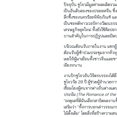
ปัจจุบัน ซูโจวมีมูลค่าผลผลิตร
เป็นอันดับสองของประเทศจีน ซ
ลึกซึ้งของนครร้อยพิพิธภัณฑ์ แ
เป็นซอฟต์พาวเวอร์ทางวัฒนธรร
เศรษฐกิจยุคใหม่ ทั้งยังใช้ศิลป
บานสำคัญในการปฏิรูปและเปิด
บริเวณต้อนรับภายในงาน แขกผู้ม
ต้อนรับผู้เข้าร่วมประชุมจากท
เผยให้ผู้มาเยือนทั้งชาวจีนแล
เจียงหนาน
งานปักซูโจวอันวิจิตรบรรจงได้ดึ
ซูโจววัย 28 ปี ผู้ช่วยผู้อำนวย
เชื่อมโยงผู้คนจากต่างถิ่นต่างแด
ประจิม (
The Romance of the
"เหตุผลที่ดิฉันเลือกสาธิตผลง
เสริมว่า "ทั้งการบอกเล่าวรร
ไม้ดั้งเดิม" โดยสิ่งที่สร้างคว