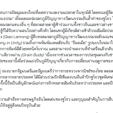
ือนการเปิดมุมมองใหม่ที่เผยความงดงามแปลกตาในทุกมิติ โดยคณะผู้จัด
ฒนธรรม" เพื่อเผยแพร่มรดกภูมิปัญญาทางวัฒนธรรมอันล้ำค่าของซูโจว ไ
 และมรดกแขนงอื่น ๆ ที่สะกดสายตาผู้เข้าร่วมงานทั้งชาวจีนและชาวต่างช
ู้ก็ได้รับความสนใจอย่างคึกคัก โดยแขกผู้มีเกียรติต่างเข้าคิวรอสัมผั
รง (Qiao Lanrong) ผู้สืบทอดมรดกภูมิปัญญาทางวัฒนธรรมระดับมณฑล 
ny in Unity)
รวมถึงภาพพิมพ์มงคลต้อนรับ "ปีมะเมีย" รูปแบบใหม่มาให้แ
ารพิมพ์สีด้วยเทคนิคโบราณ และสามารถนำผลงานที่ทำเสร็จแล้วกลับไปเป
่า
เสียวหม่าน (
Grain Buds)
"เนื่องจากช่วงเวลาของการประชุมตรงกับช่ว
ลปะของเรานี้เพื่อร่วมแบ่งปันภูมิปัญญาเกี่ยวกับการเปลี่ยนผ่านฤดูกาลข
นธุ์ รองนายกรัฐมนตรีและรัฐมนตรีว่าการกระทรวงพาณิชย์ของไทย ตลอดจน
จากหลากหลายประเทศ ได้มีส่วนร่วมปักฝีเข็มลงบนผืนผ้าปักซูโจวชุดพิเศษใ
ครั้งนี้ถือเป็นสัญลักษณ์แห่งการถักทอสายสัมพันธ์ระหว่างประเทศ แล
ิก
ังความสำเร็จทางเศรษฐกิจอันโดดเด่นของซูโจว และกุญแจสำคัญในการส
อยู่คู่สังคมปัจจุบันด้วย