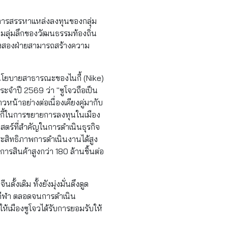
นการสรรหาแหล่งลงทุนของกลุ่ม
ความลุ่มลึกของวัฒนธรรมท้องถิ่น
ทั้งสองฝ่ายสามารถสร้างความ
ละนโยบายสาธารณะของไนกี้ (Nike)
ะจำปี 2569 ว่า "ซูโจวถือเป็น
วหน้าอย่างต่อเนื่องเคียงคู่มากับ
นกี้ในการขยายการลงทุนในเมือง
สตร์ที่สำคัญในการดำเนินธุรกิจ
มประสิทธิภาพการดำเนินงานได้สูง
รสินค้าสูงกว่า 180 ล้านชิ้นต่อ
งเดิม ทั้งยังมุ่งมั่นดึงดูด
กีฬา ตลอดจนการดำเนิน
เมืองซูโจวได้รับการยอมรับให้