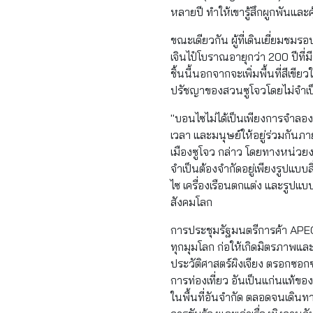
หลายปี ทำให้เขารู้สึกผูกพันและค
ขณะเดียวกัน ผู้ที่เดินเยี่ยมช
เจินไป๋โบราณอายุกว่า 200 ปีที่มี
ชิ้นนี้นอกจากจะเพิ่มพื้นที่สีเขี
ปรัชญาของสวนซูโจวโดยไม่จำเป
"บอนไซไม่ได้เป็นเพียงการจำลอง
เวลา และมนุษย์ให้อยู่ร่วมกันภา
เมืองซูโจว กล่าว โดยทางหน่วย
จำเป็นต้องจำกัดอยู่เพียงรูปแบบส
ไซ เครื่องเรือนตกแต่ง และรูปแบ
สังคมโลก
การประชุมรัฐมนตรีการค้า APEC ใน
ทุกมุมโลก ก่อให้เกิดมิตรภาพแ
ประวัติศาสตร์ผิงเจียง ตรอกซ
การท่องเที่ยว อันเป็นแก่นแท้ขอ
ในพื้นที่อันจำกัด ตลอดจนเดินทาง