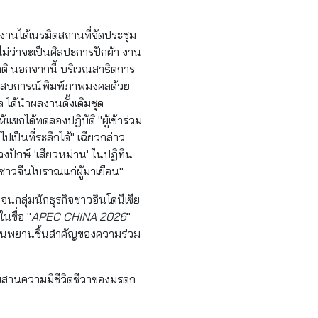
งานได้เนรมิตสถานที่จัดประชุม
ม่ว่าจะเป็นศิลปะการปักผ้า งาน
าติ นอกจากนี้ บริเวณสาธิตการ
สประสบการณ์พิมพ์ภาพมงคลด้วย
ได้นำผลงานดั้งเดิมชุด
ขกได้ทดลองปฏิบัติ "ผู้เข้าร่วม
็นที่ระลึกได้" เฉียวกล่าว
งปักษ์ 'เสียวหม่าน' ในปฏิทิน
องชาวจีนโบราณแก่ผู้มาเยือน"
กลุ่มนักธุรกิจชาวอินโดนีเซีย
นชื่อ "
APEC CHINA 2026
"
ะเป็นพยานชิ้นสำคัญของความร่วม
ืบสานความมีชีวิตชีวาของมรดก