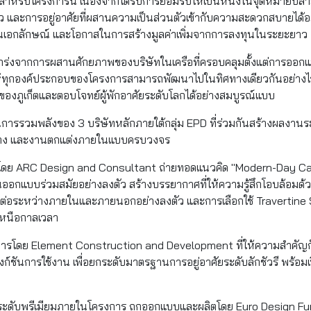
ญสำหรับโครงการนี้ เนื่องจากได้รับการยอมรับให้เป็นหนึ่งในจุดหมายปลายท
ี่ยว และการอยู่อาศัยที่ผสานความเป็นส่วนตัวเข้ากับความสะดวกสบายได้
เป็นเอกลักษณ์ และโอกาสในการสร้างมูลค่าเพิ่มจากการลงทุนในระยะยาว
แกร่งจากการผสานศักยภาพของบริษัทในเครือที่ครอบคลุมตั้งแต่การออก
้ทุกองค์ประกอบของโครงการสามารถพัฒนาไปในทิศทางเดียวกันอย่างไ
์ของภูเก็ตและตอบโจทย์ผู้พักอาศัยระดับโลกได้อย่างสมบูรณ์แบบ
็นการรวมพลังของ 3 บริษัทหลักภายใต้กลุ่ม EPD ที่ร่วมกันสร้างผลงานร
สร้าง และงานตกแต่งภายในแบบครบวงจร
ดย ARC Design and Consultant ถ่ายทอดแนวคิด "Modern-Day Cas
อกแบบร่วมสมัยอย่างลงตัว สร้างบรรยากาศที่ให้ความรู้สึกโอบล้อมด้ว
ชื่อมต่อระหว่างภายในและภายนอกอย่างลงตัว และการเลือกใช้ Travertine St
ะเหนือกาลเวลา
ารโดย Element Construction and Development ที่ให้ความสำคัญกับ
งก์ชันการใช้งาน เพื่อยกระดับมาตรฐานการอยู่อาศัยระดับลักชัวรี พร้อม
n ระดับพรีเมียมภายในโครงการ ถูกออกแบบและผลิตโดย Euro Design Furn