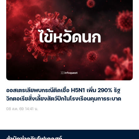
ออสเตรเลียพบกรณีติดเชื้อ H5N1 เพิ่ม 290% รัฐ
วิกตอเรียสั่งเลี้ยงสัตว์ปีกในโรงเรือนคุมการระบาด
08 ส.ค. 69 14:41 น.