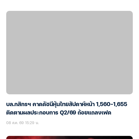
บล.กสิกรฯ คาดดัชนีหุ้นไทยสัปดาห์หน้า 1,560-1,655
ติดตามผลประกอบการ Q2/69 ถ้อยแถลงเฟด
08 ส.ค. 69 15:29 น.