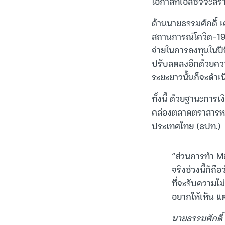
โอกาสที่เอสซีจีจะส
ด้านนายธรรมศักดิ์ เ
สถานการณ์โควิด-19 
จ่ายในการลงทุนในปีน
ปรับลดลงอีกด้วยควา
ระยะยาวนั้นก็จะดำเน
ทั้งนี้ ด้วยฐานะการเ
คล่องตลาดตราสารหน
ประเทศไทย (ธปท.)
“ส่วนการทำ M&A
จริงช่วงนี้ก็ถ
ที่จะรับความไม
อยากให้เห็น แต
นายธรรมศักดิ์