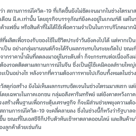
กว่า สถานการณ์โควิด-19 ที่เกิดขึ้นยังไม่ชัดเจนมากในช่วงไตรมาสแ
ือน มี.ค.เท่านั้น โดยธุรกิจบรรจุภัณฑ์ยังคงอยู่ในเกณฑ์ดี แต่ใ
าแฟชั่น หรือสินค้าที่ไม่ได้ใช้เพื่อความจำเป็นในการบริโภคมากน
์ที่ผลิตเพื่อรองรับของใช้ในชีวิตประจำวันยังคงไปได้ แต่หากเป็น
ามจำเป็น อย่างกลุ่มยานยนต์ก็จะได้รับผลกระทบในระยะถัดไป ขณะท
ากราคาน้ำมันที่ลดลงมาอยู่ในระดับต่ำ ก็จะกระทบต่อเนื่องถึงผ
งต้องรอดติดตามสถานการณ์ในจีน ซึ่งเป็นผู้ใช้เคมิคอลส์รายใหญ
จะเป็นอย่างไร หลังจากที่ความต้องการหายไปเกือบทั้งหมดในช่
ะวัสดุก่อสร้าง ยังไม่เห็นผลกระทบชัดเจนในช่วงไตรมมาสแรก แต่ก
โดยเฉพาะในภาคเอกชน กลุ่มอสังหาริมทรัพย์ แต่ยังคาดหวังภา
ร้างพื้นฐานเพื่อกระตุ้นเศรษฐกิจ ก็จะมีส่วนช่วยพยุงความต้อง
ถานการณ์โควิด-19 จะคลี่คลายลง ซึ่งในช่วงนี้ก็หวังว่ารัฐบาลจ
 ขณะที่ในเอสซีจีก็ปรับตัวหันเข้าหาตลาดออนไลน์ และสินค้าน
งลูกค้าด้วยเช่นกัน