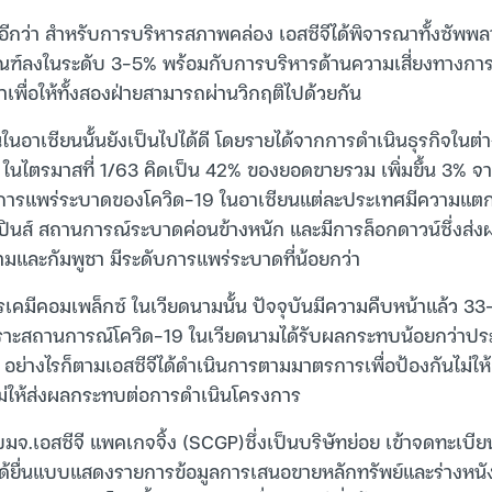
วอีกว่า สำหรับการบริหารสภาพคล่อง เอสซีจีได้พิจารณาทั้งซัพพล
ณฑ์ลงในระดับ 3-5% พร้อมกับการบริหารด้านความเสี่ยงทางการ
พื่อให้ทั้งสองฝ่ายสามารถผ่านวิกฤติไปด้วยกัน
ในอาเซียนนั้นยังเป็นไปได้ดี โดยรายได้จากการดำเนินธุรกิจในต
ไตรมาสที่ 1/63 คิดเป็น 42% ของยอดขายรวม เพิ่มขึ้น 3% จา
์การแพร่ระบาดของโควิด-19 ในอาเซียนแต่ละประเทศมีความแตกต
ิปปินส์ สถานการณ์ระบาดค่อนข้างหนัก และมีการล็อกดาวน์ซึ่งส่
ามและกัมพูชา มีระดับการแพร่ระบาดที่น้อยกว่า
คมีคอมเพล็กซ์ ในเวียดนามนั้น ปัจจุบันมีความคืบหน้าแล้ว 33-3
ราะสถานการณ์โควิด-19 ในเวียดนามได้รับผลกระทบน้อยกว่าประ
ี อย่างไรก็ตามเอสซีจีได้ดำเนินการตามมาตรการเพื่อป้องกันไม่ใ
ื่อไม่ให้ส่งผลกระทบต่อการดำเนินโครงการ
จ.เอสซีจี แพคเกจจิ้ง (SCGP)ซึ่งเป็นบริษัทย่อย เข้าจดทะเบี
กได้ยื่นแบบแสดงรายการข้อมูลการเสนอขายหลักทรัพย์และร่างหนังส