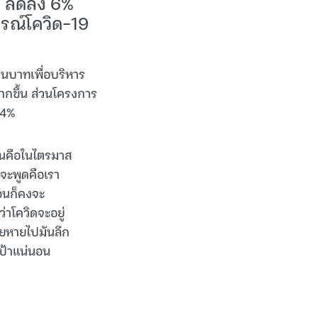
ท ลดลง 6%
รณ์โควิด-19
้านบาทเพื่อบริหาร
ากขึ้น ส่วนโครงการ
34%
เห็นคือในไตรมาส
่จะพูดคือเรา
ือนก็คงจะ
ว่าโควิดจะอยู่
ายหายไปมันลึก
เป้าแน่นอน