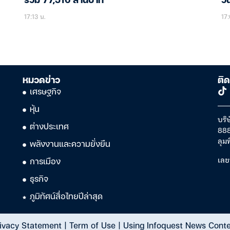
รวม 77,516 ล้านบาท
วั
ด
17:13 น.
17:
หมวดข่าว
ติด
เศรษฐกิจ
หุ้น
บริษ
ต่างประเทศ
888
ลุม
พลังงานและความยั่งยืน
เลข
การเมือง
ธุรกิจ
ภูมิทัศน์สื่อไทยปีล่าสุด
ivacy Statement
|
Term of Use
|
Using Infoquest News Cont