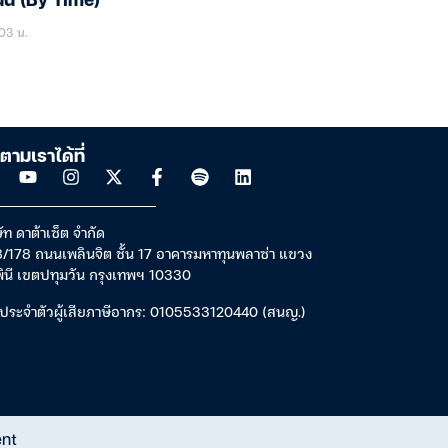
นนี้ (By Time)
03 น.
ตามเราได้ที่
ัท ดาต้าเซ็ต จำกัด
/178 ถนนเพลินจิต ชั้น 17 อาคารมหาทุนพลาซ่า แขวง
พินี เขตปทุมวัน กรุงเทพฯ 10330
ประจำตัวผู้เสียภาษีอากร: 0105533120440 (สนญ.)
ent