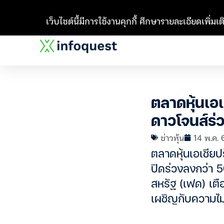
เว็บไซต์นี้มีการใช้งานคุกกี้ ศึกษารายละเอียดเพิ่มเติ
ตลาดหุ้นเอ
ดาวโจนส์ร่
ข่าวหุ้น
14 พ.ค. 
ตลาดหุ้นเอเชียป
ปิดร่วงลงกว่า 
สหรัฐ (เฟด) เต
เผชิญกับความไม