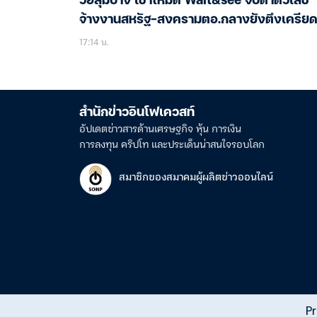
วอลุ่มบาง เข้าโหมด Wait&see จับตาตัวเลข
จ้างงานสหรัฐ-สงครามตอ.กลางยังตึงเครีย
17:14 น.
สำนักข่าวอินโฟเควสท์
อัปเดตข่าวสารด้านเศรษฐกิจ หุ้น การเงิน
การลงทุน คริปโท และประเด็นน่าสนใจรอบโลก
สมาชิกของสมาคมผู้ผลิตข่าวออนไลน์
Pr