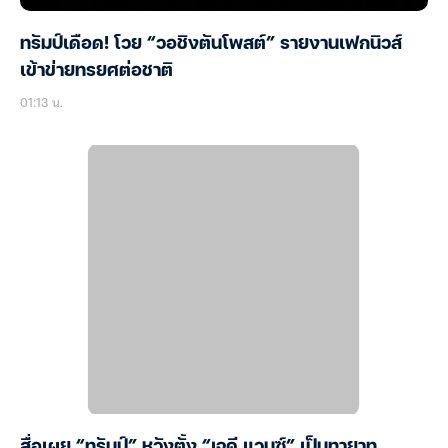
ทรัมป์เดือด! โวย “วอชิงตันโพสต์” รายงานเฟกนิวส์
เข้าข่ายทรยศต่อชาติ
01:13 น.
สื่อเผย “ทรัมป์” หวังตั้ง “เจดี แวนซ์” เป็นทายาท