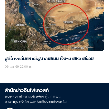
ฮูตีอ้างถล่มทหารรัฐบาลเยเมน เจ็บ-ตายหลายร้อย
06 ส.ค. 69 22:00 น.
สำนักข่าวอินโฟเควสท์
อัปเดตข่าวสารด้านเศรษฐกิจ หุ้น การเงิน
การลงทุน คริปโท และประเด็นน่าสนใจรอบโลก