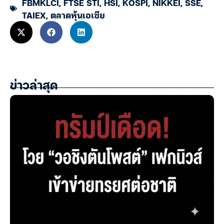
FBMKLCI
,
FTSE STI
,
HSI
,
KOSPI
,
NIKKEI
,
SSE
,
TAIEX
,
ตลาดหุ้นเอเชีย
ข่าวล่าสุด