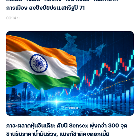
การเมือง ลงชิงชัยปธน.สหรัฐปี 71
00:14 น.
ภาวะตลาดหุ้นอินเดีย: ดัชนี Sensex พุ่งกว่า 300 จุด
ขานรับราคาน้ำมันร่วง, แบงก์ชาติคงดอกเบี้ย