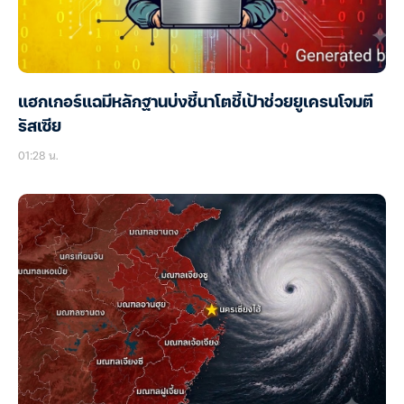
แฮกเกอร์แฉมีหลักฐานบ่งชี้นาโตชี้เป้าช่วยยูเครนโจมตี
รัสเซีย
01:28 น.