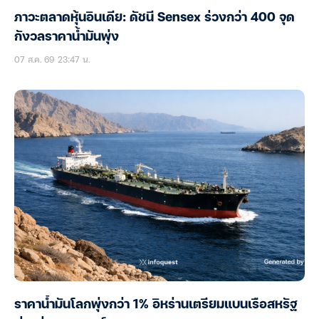
ภาวะตลาดหุ้นอินเดีย: ดัชนี Sensex ร่วงกว่า 400 จุด
กังวลราคาน้ำมันพุ่ง
07 ส.ค. 69 23:47 น.
ราคาน้ำมันโลกพุ่งกว่า 1% อิหร่านเตรียมแบนเรือสหรัฐ