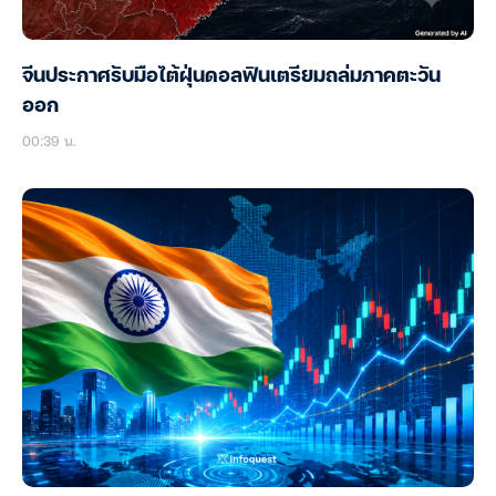
จีนประกาศรับมือไต้ฝุ่นดอลฟินเตรียมถล่มภาคตะวัน
ออก
00:39 น.