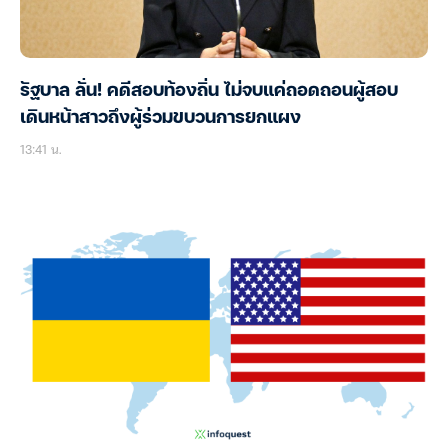
รัฐบาล ลั่น! คดีสอบท้องถิ่น ไม่จบแค่ถอดถอนผู้สอบ
เดินหน้าสาวถึงผู้ร่วมขบวนการยกแผง
13:41 น.