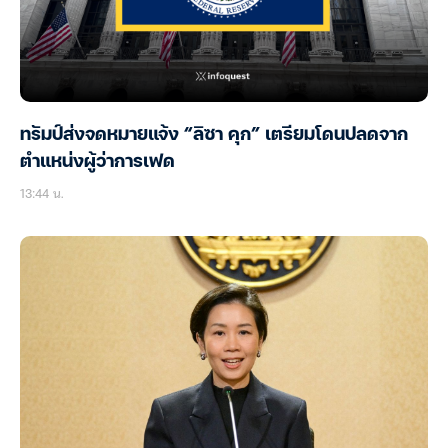
ทรัมป์ส่งจดหมายแจ้ง “ลิซา คุก” เตรียมโดนปลดจาก
ตำแหน่งผู้ว่าการเฟด
13:44 น.