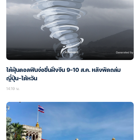
ไต้ฝุ่นดอลฟินจ่อขึ้นฝั่งจีน 9-10 ส.ค. หลังพัดถล่ม
ญี่ปุ่น-ไต้หวัน
14:19 น.