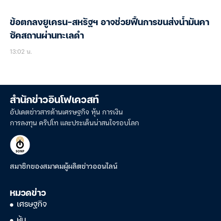
ข้อตกลงยูเครน-สหรัฐฯ อาจช่วยฟื้นการขนส่งน้ำมันคา
ซัคสถานผ่านทะเลดำ
13:02 น.
สำนักข่าวอินโฟเควสท์
อัปเดตข่าวสารด้านเศรษฐกิจ หุ้น การเงิน
การลงทุน คริปโท และประเด็นน่าสนใจรอบโลก
สมาชิกของสมาคมผู้ผลิตข่าวออนไลน์
หมวดข่าว
เศรษฐกิจ
หุ้น