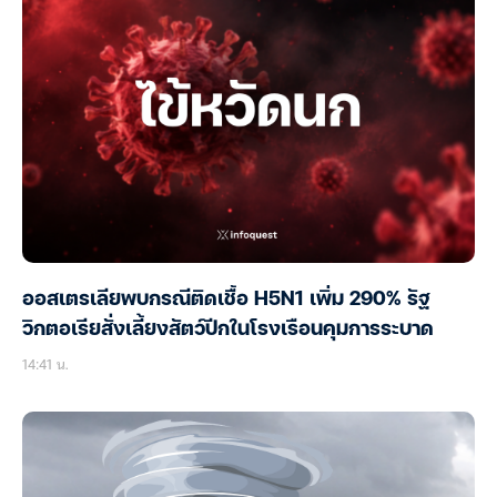
ออสเตรเลียพบกรณีติดเชื้อ H5N1 เพิ่ม 290% รัฐ
วิกตอเรียสั่งเลี้ยงสัตว์ปีกในโรงเรือนคุมการระบาด
14:41 น.