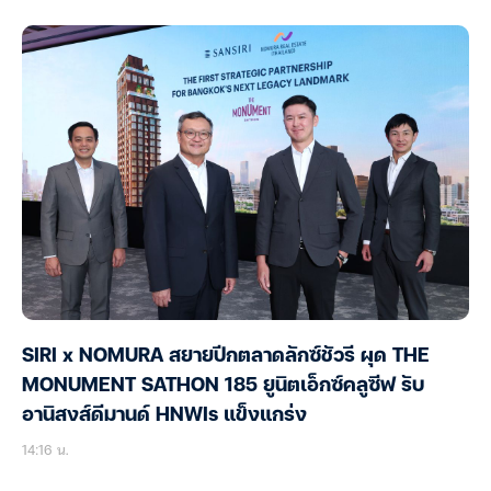
SIRI x NOMURA สยายปีกตลาดลักซ์ชัวรี ผุด THE
MONUMENT SATHON 185 ยูนิตเอ็กซ์คลูซีฟ รับ
อานิสงส์ดีมานด์ HNWIs แข็งแกร่ง
14:16 น.