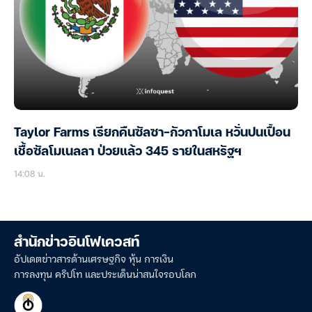
Taylor Farms เรียกคืนซัลซา-กัวกาโมเล หวั่นปนเปื้อน
เชื้อซัลโมเนลลา ป่วยแล้ว 345 รายในสหรัฐฯ
14:08 น.
สำนักข่าวอินโฟเควสท์
อัปเดตข่าวสารด้านเศรษฐกิจ หุ้น การเงิน
การลงทุน คริปโท และประเด็นน่าสนใจรอบโลก