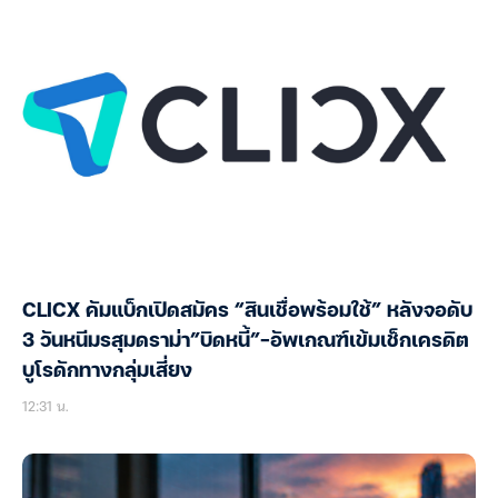
CLICX คัมแบ็กเปิดสมัคร “สินเชื่อพร้อมใช้” หลังจอดับ
3 วันหนีมรสุมดราม่า”บิดหนี้”-อัพเกณฑ์เข้มเช็กเครดิต
บูโรดักทางกลุ่มเสี่ยง
12:31 น.