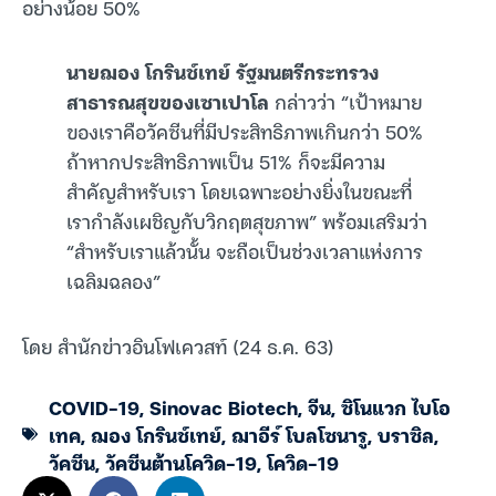
อย่างน้อย 50%
นายฌอง โกรินช์เทย์ รัฐมนตรีกระทรวง
สาธารณสุขของเซาเปาโล
กล่าวว่า “เป้าหมาย
ของเราคือวัคซีนที่มีประสิทธิภาพเกินกว่า 50%
ถ้าหากประสิทธิภาพเป็น 51% ก็จะมีความ
สำคัญสำหรับเรา โดยเฉพาะอย่างยิ่งในขณะที่
เรากำลังเผชิญกับวิกฤตสุขภาพ” พร้อมเสริมว่า
“สำหรับเราแล้วนั้น จะถือเป็นช่วงเวลาแห่งการ
เฉลิมฉลอง”
โดย สำนักข่าวอินโฟเควสท์ (24 ธ.ค. 63)
COVID-19
,
Sinovac Biotech
,
จีน
,
ซิโนแวก ไบโอ
เทค
,
ฌอง โกรินช์เทย์
,
ฌาอีร์ โบลโซนารู
,
บราซิล
,
วัคซีน
,
วัคซีนต้านโควิด-19
,
โควิด-19