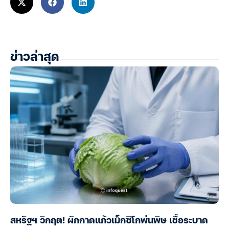
ข่าวล่าสุด
สหรัฐฯ วิกฤต! ผักกาดแก้วเม็กซิโกพ่นพิษ เชื้อระบาด