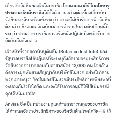
เกี่ยวกับวัคซีนของจีนในบราซิล โดย
นายฌาอีร์ โบลโซนารู
ประธานาธิบดีบราซิล
ได้ตั้งคำถามอย่างต่อเนื่องเกี่ยวกับ
วัคซีนของจีน พร้อมทั้งระบุว่า เขาจะไม่เข้ารับการฉีดวัคซีน
ดังกล่าว ซึ่งสอดคล้องกับผลการสำรวจในช่วงต้นเดือนนี้ที่
ระบุว่า ประชากรบราซิลราวครึ่งหนึ่งปฎิเสธที่จะเข้ารับการ
ฉีดวัคซีนดังกล่าว
เจ้าหน้าที่จากสถาบันบูตันตัน (Butantan Institute) ของ
รัฐบาลบราซิลได้ปฏิเสธที่จะระบุถึงอัตราของประสิทธิภาพ
วัคซีนจากการทดสอบกับอาสาสมัคร 13,000 คน โดยอ้าง
ถึงภาระผูกพันตามสัญญากับบริษัทซิโนแวก อย่างไรก็ตาม
พวกเขาระบุว่า วัคซีนของซิโนแวกมีประสิทธิภาพเพียงพอที่
จะป้องกันไวรัสโควิด และจะได้รับการอนุมัติให้ใช้เป็นกรณี
ฉุกเฉินในบราซิล
Anvisa ซึ่งเป็นหน่วยงานดูแลด้านสาธารณสุขของบราซิล
ได้กำหนดอัตราประสิทธิภาพของวัคซีนต้านโรคโควิด-19 ไว้