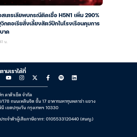
สเตรเลียพบกรณีติดเชื้อ H5N1 เพิ่ม 290%
ฐวิกตอเรียสั่งเลี้ยงสัตว์ปีกในโรงเรือนคุมการ
ะบาด
41 น.
ตามเราได้ที่
ัท ดาต้าเซ็ต จำกัด
/178 ถนนเพลินจิต ชั้น 17 อาคารมหาทุนพลาซ่า แขวง
พินี เขตปทุมวัน กรุงเทพฯ 10330
ประจำตัวผู้เสียภาษีอากร: 0105533120440 (สนญ.)