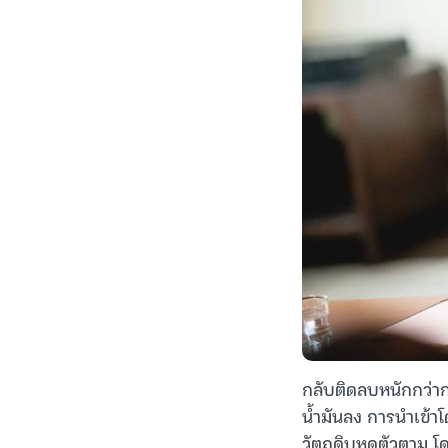
กลับติดลบหนักกว่ากา
น้ำมันลง การนำเข้า
วัตถุดิบหดตัวตาม โด