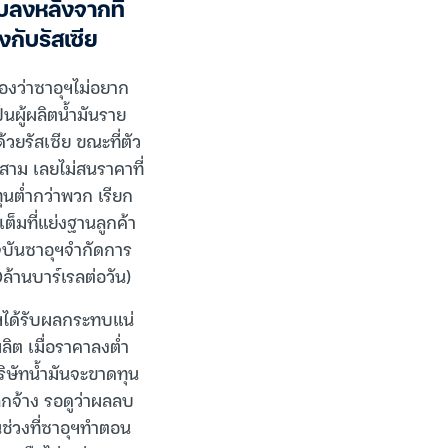
บลงหลังจากที่
ับรัสเซีย
องว่าซาอุฯไม่อยาก
็นผู้ผลิตน้ำมันราย
วยรัสเซีย ขณะที่ตัว
สาม เลยไม่สนราคาที่
ุนต่ำกว่าพวก เรียก
เต็มที่แย่งฐานลูกค้า
จุบันซาอุฯจำกัดการ
0ล้านบาร์เรลต่อวัน)
ฯได้รับผลกระทบแน่
ผลิต เมื่อราคาลงต่ำ
ริษัทน้ำมันจะขาดทุน
ิกจ้าง รอดูว่าผลลบ
ช่วงที่ซาอุฯทำตอน