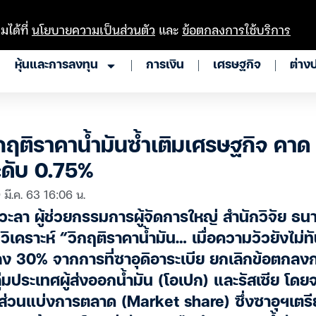
มได้ที่
นโยบายความเป็นส่วนตัว
และ
ข้อตกลงการใช้บริการ
หุ้นและการลงทุน
การเงิน
เศรษฐกิจ
ต่าง
ิกฤติราคาน้ำมันซ้ำเติมเศรษฐกิจ คา
ระดับ 0.75%
 มี.ค. 63 16:06 น.
ลา ผู้ช่วยกรรมการผู้จัดการใหญ่ สำนักวิจัย ธนาค
เคราะห์ “วิกฤติราคาน้ำมัน… เมื่อความวัวยังไม่ทั
ลง 30% จากการที่ซาอุดิอาระเบีย ยกเลิกข้อตกลง
ลุ่มประเทศผู้ส่งออกน้ำมัน (โอเปก) และรัสเซีย โด
ิงส่วนแบ่งการตลาด (Market share) ซึ่งซาอุฯเตรี