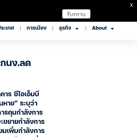
X
รับทราบ
ประเทศ
การเมือง
ธุรกิจ
About
ด กนง.ลด
าร ซีไอเอ็มบี
นหาย” ระบุว่า
การคุมกำลังการ
ยจะขยายกำลังการ
ยมเพิ่มกำลังการ