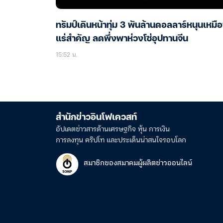
ทรัมป์เดินหน้าทุ่ม 3 พันล้านดอลลาร์หนุนเหมื
แร่สำคัญ ลดพึ่งพาห่วงโซ่อุปทานจีน
15:52 น.
สำนักข่าวอินโฟเควสท์
อัปเดตข่าวสารด้านเศรษฐกิจ หุ้น การเงิน
การลงทุน คริปโท และประเด็นน่าสนใจรอบโลก
สมาชิกของสมาคมผู้ผลิตข่าวออนไลน์