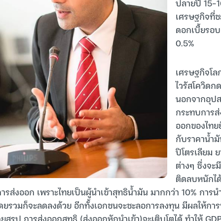
ปลายปี 15-16
เศรษฐกิจที
ดอกเบี้ยรอบ 
0.5%
เศรษฐกิจโลก
ไวรัสโควิดก
นอกจากอุปส
กระทบการส่ง
ออกของไทยยังม
กับราคาน้ำมั
ปิโตรเลียม 
ต่างๆ ซึ่งจะม
ติดลบหนักได
รส่งออก เพราะไทยเป็นผู้นำเข้าสุทธิน้ำมัน มากกว่า 10% การนำเข
โดยรวมก็จะลดลงด้วย อีกทั้งเอกชนจะชะลอการลงทุน มีผลให้การน
ยสรุป การส่งออกสุทธิ (ส่งออกหักนำเข้า)จะเติบโตได้ ทำให้ GD