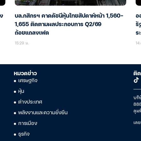
อง
บล.กสิกรฯ คาดดัชนีหุ้นไทยสัปดาห์หน้า 1,560-
ออ
1,655 ติดตามผลประกอบการ Q2/69
รั
ถ้อยแถลงเฟด
ร
15:29 น.
14:
หมวดข่าว
ติด
เศรษฐกิจ
หุ้น
บริษ
ต่างประเทศ
888
ลุม
พลังงานและความยั่งยืน
เลข
การเมือง
ธุรกิจ