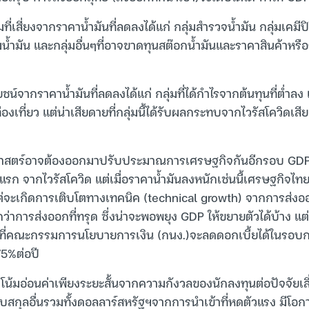
ี่เสี่ยงจากราคาน้ำมันที่ลดลงได้แก่ กลุ่มสำรวจน้ำมัน กลุ่มเคมีป
๊มน้ำมัน และกลุ่มอื่นๆที่อาจขาดทุนสต๊อกน้ำมันและราคาสินค้าหรือ
โยชน์จากราคาน้ำมันที่ลดลงได้แก่ กลุ่มที่ได้กำไรจากต้นทุนที่ต่ำล
องเที่ยว แต่น่าเสียดายที่กลุ่มนี้ได้รับผลกระทบจากไวรัสโควิดเส
าสตร์อาจต้องออกมาปรับประมาณการเศรษฐกิจกันอีกรอบ GDP ไ
ปีแรก จากไวรัสโควิด แต่เมื่อราคาน้ำมันลงหนักเช่นนี้เศรษฐกิจไ
แต่จะเกิดการเติบโตทางเทคนิค (technical growth) จากการส่งออก
าการส่งออกที่ทรุด ซึ่งน่าจะพอพยุง GDP ให้ขยายตัวได้บ้าง แต่เม
สที่คณะกรรมการนโยบายการเงิน (กนง.)จะลดดอกเบี้ยได้ในรอบกา
.75%ต่อปี
โน้มอ่อนค่าเพียงระยะสั้นจากความกังวลของนักลงทุนต่อปัจจัยเสี
บสกุลอื่นรวมทั้งดอลลาร์สหรัฐฯจากการนำเข้าที่หดตัวแรง มีโอก