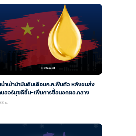
นนำเข้าน้ำมันดิบเดือนก.ค.ฟื้นตัว หลังขนส่ง
านฮอร์มุซดีขึ้น-เพิ่มการซื้อนอกตอ.กลาง
38 น.