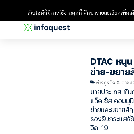
เว็บไซต์นี้มีการใช้งานคุกกี้ ศึกษารายละเอียดเพิ่มเติ
DTAC หนุน
ข่าย-ขยา
ข่าวธุรกิจ & การต
นายประเทศ ตันกุ
แอ็คเซ็ส คอมมูน
ข่ายและขยายสั
รองรับกระแสใช้
วิด-19