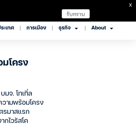
X
รับทราบ
ประเทศ
การเมือง
ธุรกิจ
About
อมโครง
บมจ. โทเทิ่ล
ยมความพร้อมโครง
นไตรมาสแรก
จากไวรัสโค