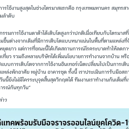
่มีการใช้งานสูงสุดในช่วงไตรมาสแรกคือ กรุงเทพมหานคร สมุทร
ามลำดับ
กรรมการใช้งานดาต้าได้เติบโตสูงกว่าปกติเมื่อเทียบกับไตรมาสที
ิ่มขึ้นต่างจากเดิมที่มีการเติบโตแบบหนาแน่นในพื้นที่ตามแหล่งท
นหยุดยาว แต่การที่ขณะนี้ได้เกิดสถานการณ์โรคระบาดทำให้ลดก
เที่ยว รวมถึงหลายบริษัทได้เพิ่มนโยบายการทำงานจากบ้าน หรื
ปแบบการเติบโตจากการใช้งานอินเทอร์เน็ตเปลี่ยนไปเป็นการเต
หล่งพักอาศัย หมู่บ้าน อาคารชุด ทั้งนี้ เราประเมินการรับมือส
นนี้ยังไม่มีใครระบุจุดสิ้นสุดวิกฤตได้ ทีมงานเราทำงานกันเต็มที่เ
รณ์กันทุกวัน”
่าว