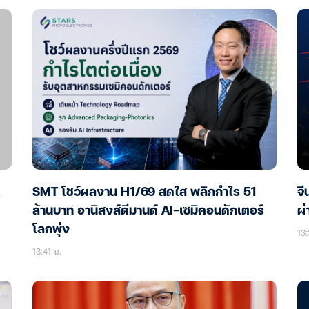
SMT โชว์ผลงาน H1/69 สดใส พลิกกำไร 51
จี
ล้านบาท อานิสงส์ดีมานด์ AI-เซมิคอนดักเตอร์
ผ่
โลกพุ่ง
13:
13:41 น.