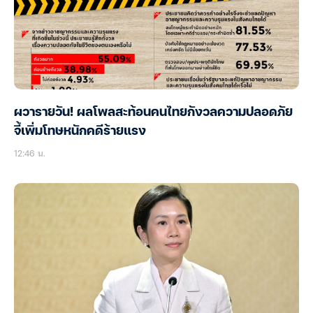
ผวารายวัน! ผลโพลสะท้อนคนไทยกังวลความปลอดภัย
จี้เพิ่มโทษหนักคดีร้ายแรง
12:46 น.