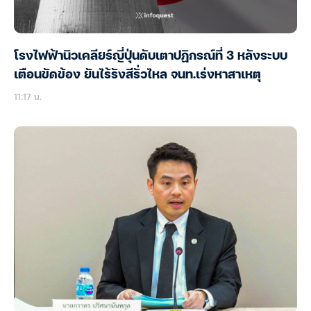
โรงไฟฟ้านิวเคลียร์ญี่ปุ่นดับเตาปฏิกรณ์ที่ 3 หลังระบบ
เตือนขัดข้อง ยันไร้รังสีรั่วไหล จนท.เร่งหาสาเหตุ
11:17 น.