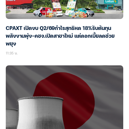
CPAXT เปิดงบ Q2/69กำไรสุทธิหด 18%รับต้นทุน
พลังงานพุ่ง-คชจ.เปิดสาขาใหม่ แต่ดอกเบี้ยลดช่วย
พยุง
11:35 น.