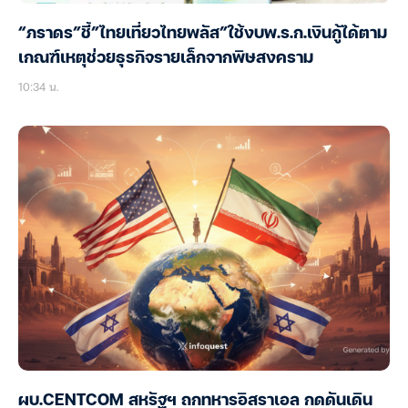
“ภราดร”ชี้”ไทยเที่ยวไทยพลัส”ใช้งบพ.ร.ก.เงินกู้ได้ตาม
เกณฑ์เหตุช่วยธุรกิจรายเล็กจากพิษสงคราม
10:34 น.
ผบ.CENTCOM สหรัฐฯ ถกทหารอิสราเอล กดดันเดิน