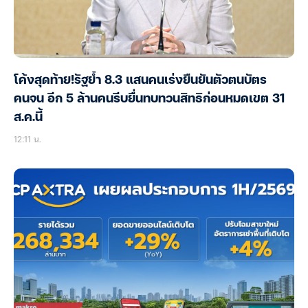
โค้งสุดท้าย!รัฐย้ำ 8.3 แสนคนเร่งยืนยันตัวตนบัตร
คนจน อีก 5 ล้านคนรีบยื่นทบทวนสิทธิก่อนหมดเขต 31
ส.ค.นี้
12:11 น.