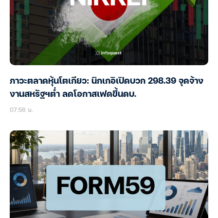
ภาวะตลาดหุ้นโตเกียว: นิกเกอิเปิดบวก 298.39 จุดจ้าง
งานสหรัฐฯต่ำ ลดโอกาสเฟดขึ้นดบ.
07:56 น.