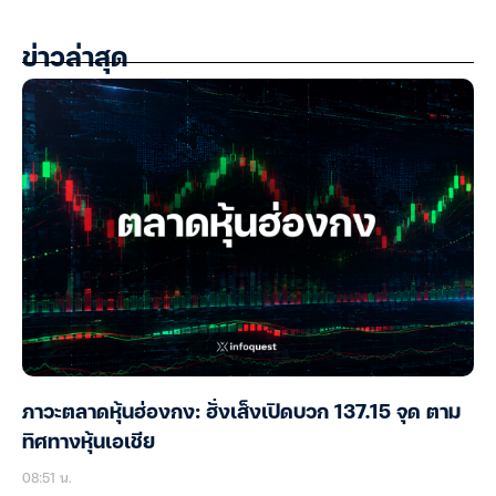
ข่าวล่าสุด
ภาวะตลาดหุ้นฮ่องกง: ฮั่งเส็งเปิดบวก 137.15 จุด ตาม
ทิศทางหุ้นเอเชีย
08:51 น.