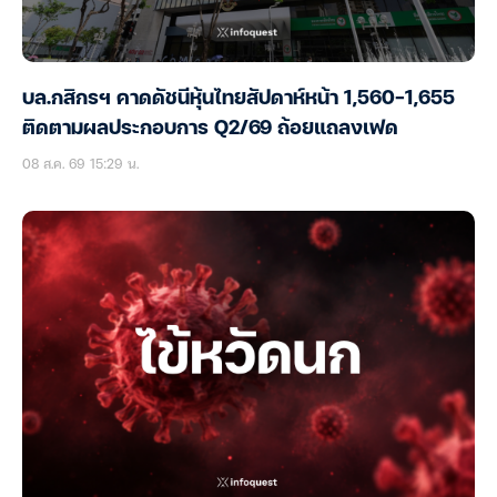
บล.กสิกรฯ คาดดัชนีหุ้นไทยสัปดาห์หน้า 1,560-1,655
ติดตามผลประกอบการ Q2/69 ถ้อยแถลงเฟด
08 ส.ค. 69 15:29 น.