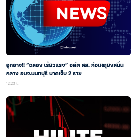
อุกอาจ!! “ฉลอง เรี่ยวแรง” อดีต สส. ก่อเหตุยิงสนั่น
กลาง อบจ.นนทบุรี บาดเจ็บ 2 ราย
12:23 น.