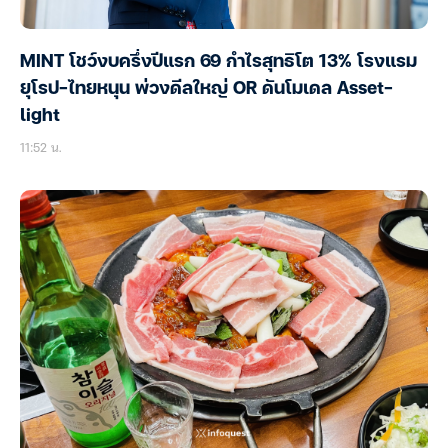
MINT โชว์งบครึ่งปีแรก 69 กำไรสุทธิโต 13% โรงแรม
ยุโรป-ไทยหนุน พ่วงดีลใหญ่ OR ดันโมเดล Asset-
light
11:52 น.