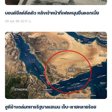
บอนด์ยีลด์ดีดตัว หลังเจ้าหน้าที่เฟดหนุนขึ้นดอกเบี้ย
06 ส.ค. 69 22:17 น.
ฮูตีอ้างถล่มทหารรัฐบาลเยเมน เจ็บ-ตายหลายร้อย