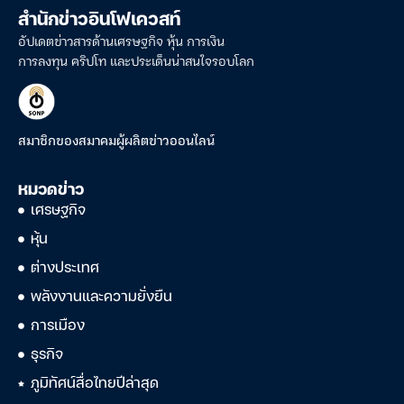
สำนักข่าวอินโฟเควสท์
อัปเดตข่าวสารด้านเศรษฐกิจ หุ้น การเงิน
การลงทุน คริปโท และประเด็นน่าสนใจรอบโลก
สมาชิกของสมาคมผู้ผลิตข่าวออนไลน์
หมวดข่าว
เศรษฐกิจ
หุ้น
ต่างประเทศ
พลังงานและความยั่งยืน
การเมือง
ธุรกิจ
ภูมิทัศน์สื่อไทยปีล่าสุด