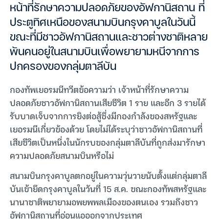
หน้าที่รักษาความปลอดภัยของอัฟกานิสถาน ที่
ประตูทิศเหนือของสนามบินกรุงคาบูลในวันนี้
ขณะที่มีชาวอัฟกานิสถานและชาวต่างชาติหลาย
พันคนอยู่ในสนามบินเพื่อพยายามหนีจากการ
ปกครองของกลุ่มตาลีบัน
กองทัพเยอรมนีทวีตข้อความว่า เจ้าหน้าที่รักษาความ
ปลอดภัยชาวอัฟกานิสถานเสียชีวิต 1 ราย และอีก 3 รายได้
รับบาดเจ็บจากการยิงต่อสู้ซึ่งมีกองกำลังของสหรัฐและ
เยอรมนีเกี่ยวข้องด้วย โดยไม่ได้ระบุว่าชาวอัฟกานิสถานที่
เสียชีวิตเป็นหนึ่งในนักรบของกลุ่มตาลีบันที่ถูกส่งมารักษา
ความปลอดภัยสนามบินหรือไม่
สนามบินกรุงคาบูลตกอยู่ในความวุ่นวายนับตั้งแต่กลุ่มตาลี
บันเข้ายึดกรุงคาบูลในวันที่ 15 ส.ค. ขณะกองทัพสหรัฐและ
นานาชาติพยายามอพยพพลเมืองของตนเอง รวมถึงชาว
อัฟกานิสถานที่อ่อนแอออกจากประเทศ