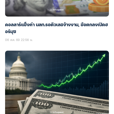
ดอลลาร์แข็งค่า นลท.รอตัวเลขจ้างงาน, ข้อตกลงเปิดฮ
อร์มุซ
06 ส.ค. 69 22:56 น.