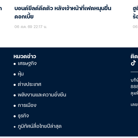
ก
บอนด์ยีลด์ดีดตัว หลังเจ้าหน้าที่เฟดหนุนขึ้น
ฮู
ดอกเบี้ย
ร้
06 ส.ค. 69 22:17 น.
06 
หมวดข่าว
ติด
เศรษฐกิจ
หุ้น
บริษ
ต่างประเทศ
888
ลุม
พลังงานและความยั่งยืน
เลข
การเมือง
ธุรกิจ
ภูมิทัศน์สื่อไทยปีล่าสุด