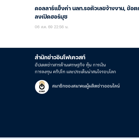
ดอลลาร์แข็งค่า นลท.รอตัวเลขจ้างงาน, ข้อต
ลงเปิดฮอร์มุซ
06 ส.ค. 69 22:56 น.
สำนักข่าวอินโฟเควสท์
อัปเดตข่าวสารด้านเศรษฐกิจ หุ้น การเงิน
การลงทุน คริปโท และประเด็นน่าสนใจรอบโลก
สมาชิกของสมาคมผู้ผลิตข่าวออนไลน์