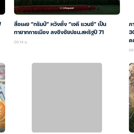
ฟ
สื่อเผย “ทรัมป์” หวังตั้ง “เจดี แวนซ์” เป็น
ภา
ทายาทการเมือง ลงชิงชัยปธน.สหรัฐปี 71
30
ดอ
00:14 น.
06 