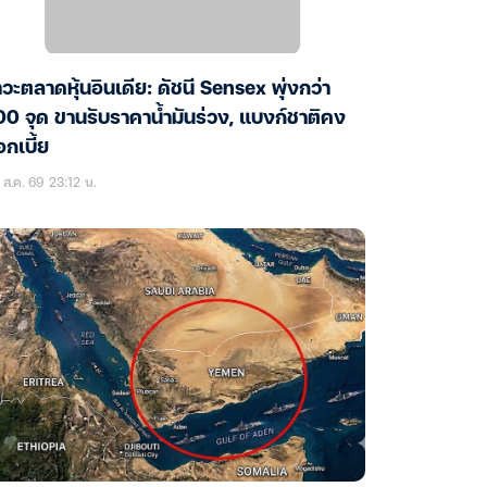
วะตลาดหุ้นอินเดีย: ดัชนี Sensex พุ่งกว่า
0 จุด ขานรับราคาน้ำมันร่วง, แบงก์ชาติคง
กเบี้ย
ส.ค. 69 23:12 น.