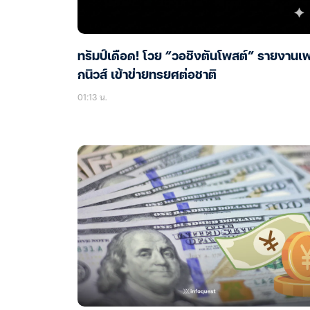
ทรัมป์เดือด! โวย “วอชิงตันโพสต์” รายงานเ
กนิวส์ เข้าข่ายทรยศต่อชาติ
01:13 น.