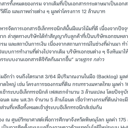
อกสารทั้งหมดของกรม จากเดิมที่เป็นเอกสารกระดาษมาเป็นเอกส
 วีดีโอ และภาพถ่ายต่าง ๆ มูลค่าโครงการ 12 ล้านบาท
ารจัดการเอกสารอิเล็กทรอนิกส์นั้นมีแนวโน้มที่ดี เนื่องจากปัจจ
ก ล่าสุดทางบริษัทได้ทำสัญญากับลูกค้าที่เป็นบริษัทเอกชนหลายร
รรม และสถาบันการเงิน เนื่องจากสถานการณ์ในช่วงที่ผ่านมา ทำใ
ปแบบการทำงานที่ต่างไปจากเดิม บริษัทเอกชนต่าง ๆ จึงหันมาใ
การระบบงานเอกสารดิจิทัลกันมากขึ้น”
นายฐกร กล่าว
ติมอีกว่า จนถึงไตรมาส 3/64 มีปริมาณงานในมือ (Backlog) มูลค
าดใหญ่ เช่น โครงการของกรมที่ดิน กระทรวงมหาดไทย มูลค่า 1
เข้าระบบอิเล็กทรอนิกส์ เฟสแรกจำนวน 3 ล้านแปลง โดยปัจจุบันท
โฉนด และ นส.3ก จำนวน 5 ล้านโฉนด เชื่อว่าทางกรมที่ดินน่าจะม
่วนที่เหลือทั้งหมดเข้าสู่ระบบอิเล็กทรอนิกส์เช่นกัน
ง ณ ศูนย์วิทยาศาสต์เพื่อการศึกษาจังหวัดพิษณุโลก มูลค่า 175
เป็นการติดตั้งระบบเครื่องฉายดาวด้วยเทคโนโลยีใหม่ระบบ Hyb