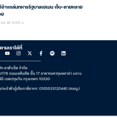
ตีอ้างถล่มทหารรัฐบาลเยเมน เจ็บ-ตายหลาย
อย
ส.ค. 69 22:00 น.
ตามเราได้ที่
ัท ดาต้าเซ็ต จำกัด
/178 ถนนเพลินจิต ชั้น 17 อาคารมหาทุนพลาซ่า แขวง
พินี เขตปทุมวัน กรุงเทพฯ 10330
ประจำตัวผู้เสียภาษีอากร: 0105533120440 (สนญ.)