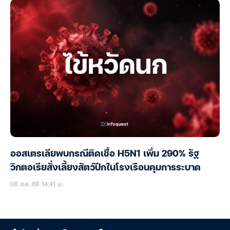
ออสเตรเลียพบกรณีติดเชื้อ H5N1 เพิ่ม 290% รัฐ
วิกตอเรียสั่งเลี้ยงสัตว์ปีกในโรงเรือนคุมการระบาด
08 ส.ค. 69 14:41 น.