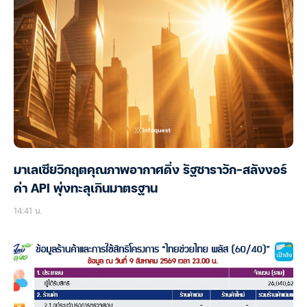
มาเลเซียวิกฤตคุณภาพอากาศดิ่ง รัฐซาราวัก-สลังงอร์
ค่า API พุ่งทะลุเกินมาตรฐาน
14:41 น.