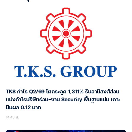
TKS กำไร Q2/69 โตกระฉูด 1,311% รับอานิสงส์ส่วน
แบ่งกำไรบริษัทร่วม-งาน Security พื้้นฐานแน่น เคาะ
ปันผล 0.12 บาท
14:43 น.