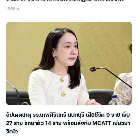
15:56 น.
อัปเดตเหตุ รร.เทพศิรินทร์ นนทบุรี เสียชีวิต 9 ราย เจ็บ
27 ราย รักษาตัว 14 ราย พร้อมส่งทีม MCATT เยียวยา
จิตใจ