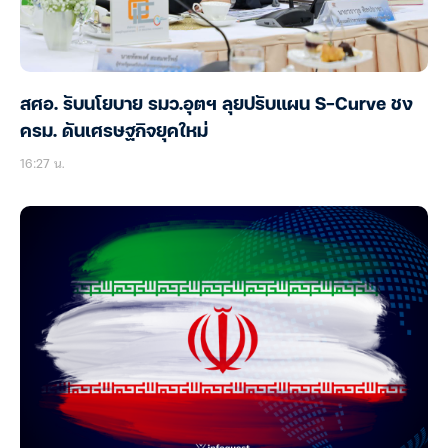
สศอ. รับนโยบาย รมว.อุตฯ ลุยปรับแผน S-Curve ชง
ครม. ดันเศรษฐกิจยุคใหม่
16:27 น.