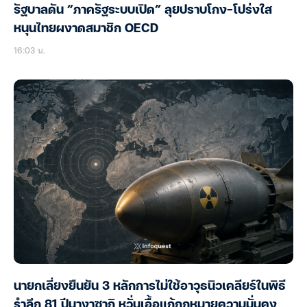
รัฐบาลดัน “ภาครัฐระบบเปิด” ลุยปราบโกง-โปร่งใส
หนุนไทยผงาดสมาชิก OECD
16:03 น.
นายกเลี่ยงยืนยัน 3 หลักการไม่ใช้อาวุธนิวเคลียร์ในพิธี
รำลึก 81 ปีนางาซากิ หวั่นเอื้อแก้กฎหมายความมั่นคง