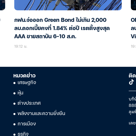
บ
กฟน.จ่อออก Green Bond ไม่เกิน 2,000
OR
ลบ.ดอกเบี้ยคงที่ 1.84% ต่อปี เรตติ้งสูงสุด
ลบ
AAA ขายสถาบัน 6-10 ส.ค.
Vi
โ
19:12 น.
19:
หมวดข่าว
ติด
เศรษฐกิจ
หุ้น
บริษ
ต่างประเทศ
888
ลุม
พลังงานและความยั่งยืน
เลข
การเมือง
ธุรกิจ