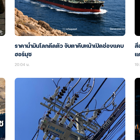
ราคาน้ำมันโลกดีดตัว จับตาคืบหน้าเปิดช่องแคบ
สื
ฮอร์มุซ
แ
20:04 น.
19: