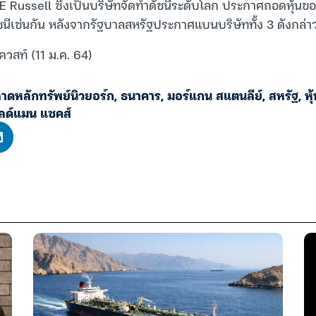
 Russell ซึ่งเป็นบริษัทจัดทำดัชนีระดับโลก ประกาศถอดหุ้นของ
เช่นกัน หลังจากรัฐบาลสหรัฐประกาศแบนบริษัททั้ง 3 ดังกล่า
ควสท์ (11 ม.ค. 64)
าดหลักทรัพย์นิวยอร์ก
,
ธนาคาร
,
มอร์แกน สแตนลีย์
,
สหรัฐ
,
หุ
ลด์แมน แซคส์