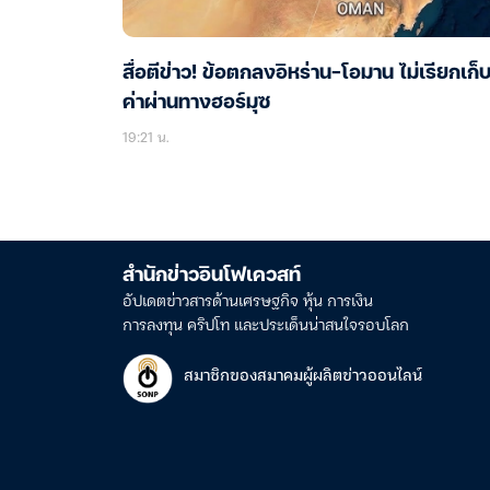
สื่อตีข่าว! ข้อตกลงอิหร่าน-โอมาน ไม่เรียกเก็
ค่าผ่านทางฮอร์มุซ
19:21 น.
สำนักข่าวอินโฟเควสท์
อัปเดตข่าวสารด้านเศรษฐกิจ หุ้น การเงิน
การลงทุน คริปโท และประเด็นน่าสนใจรอบโลก
สมาชิกของสมาคมผู้ผลิตข่าวออนไลน์