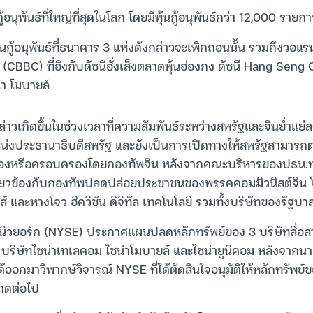
้อนุพันธ์ที่ใหญ่ที่สุดในโลก โดยมีหุ้นกู้อนุพันธ์กว่า 12,000 รายก
ุ้นกู้อนุพันธ์ที่ธนาคาร 3 แห่งดังกล่าวจะเพิกถอนนั้น รวมถึงวอแ
(CBBC) ที่อิงกับดัชนีฮั่งเส็งตลาดหุ้นฮ่องกง ดัชนี Hang Seng
่า โมบายล์
่าวเกิดขึ้นในช่วงเวลาที่ความสัมพันธ์ระหว่างสหรัฐและจีนย่ำแย่
หน่งประธานาธิบดีสหรัฐ และยังเป็นการเปิดทางให้สหรัฐสามารถ
จ้าของหรือครอบครองโดยกองทัพจีน หลังจากคณะบริหารของปธน.ทรั
เกี่ยวข้องกับกองทัพปลดปล่อยประชาชนของพรรคคอมมิวนิสต์จีน โ
ี่ส์ และหางโจว ฮิควิชัน ดิจิทัล เทคโนโลยี รวมทั้งบริษัทของรัฐบ
์นิวยอร์ก (NYSE) ประกาศแผนปลดหลักทรัพย์ของ 3 บริษัทสื่อ
บริษัทไชน่าเทเลคอม ไชน่าโมบายล์ และไชน่ายูนิคอม หลังจากนา
้ออกมาวิพากษ์วิจารณ์ NYSE ที่ได้ตัดสินใจอนุมัติให้หลักทรัพย์ข
าดต่อไป