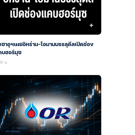
่อซาอุฯเผยอิหร่าน-โอมานบรรลุดีลเปิดช่อง
คบฮอร์มุซ
51 น.