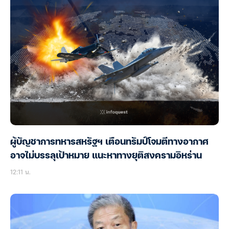
ผู้บัญชาการทหารสหรัฐฯ เตือนทรัมป์โจมตีทางอากาศ
อาจไม่บรรลุเป้าหมาย แนะหาทางยุติสงครามอิหร่าน
12:11 น.