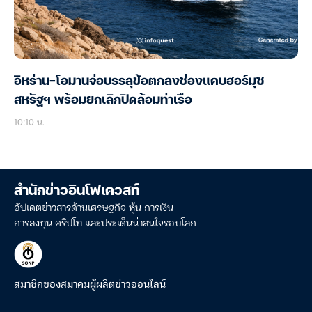
อิหร่าน-โอมานจ่อบรรลุข้อตกลงช่องแคบฮอร์มุซ
สหรัฐฯ พร้อมยกเลิกปิดล้อมท่าเรือ
10:10 น.
สำนักข่าวอินโฟเควสท์
อัปเดตข่าวสารด้านเศรษฐกิจ หุ้น การเงิน
การลงทุน คริปโท และประเด็นน่าสนใจรอบโลก
สมาชิกของสมาคมผู้ผลิตข่าวออนไลน์