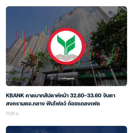
KBANK คาดบาทสัปดาห์หน้า 32.80-33.60 จับตา
สงครามตอ.กลาง ฟันโฟลว์ ถ้อยแถลงเฟด
12:35 น.