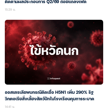
ติดตามผลประกอบการ Q2/69 ถ้อยแถลงเฟด
15:29 น.
ออสเตรเลียพบกรณีติดเชื้อ H5N1 เพิ่ม 290% รัฐ
วิกตอเรียสั่งเลี้ยงสัตว์ปีกในโรงเรือนคุมการระบาด
14:41 น.