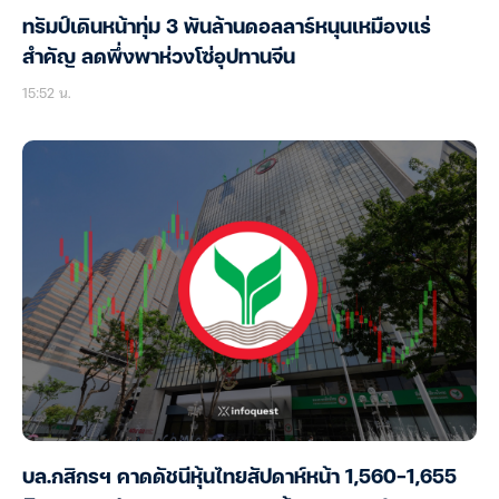
ทรัมป์เดินหน้าทุ่ม 3 พันล้านดอลลาร์หนุนเหมืองแร่
สำคัญ ลดพึ่งพาห่วงโซ่อุปทานจีน
15:52 น.
บล.กสิกรฯ คาดดัชนีหุ้นไทยสัปดาห์หน้า 1,560-1,655