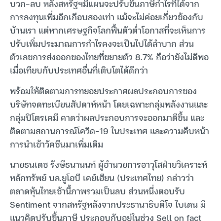
บวก-ลบ หลังสหรัฐฯมีแผนจะปรับขึ้นภาษีกำไรที่ได้จาก
การลงทุนเพิ่มอีกเกือบสองเท่า แม้จะไม่ค่อยเกี่ยวข้องกับ
บ้านเรา แต่หากเศรษฐกิจโลกฟื้นตัวต่ำโอกาสที่จะเห็นการ
ปรับเพิ่มประมาณการกำไรคงจะเป็นไปได้ลำบาก ส่วน
ตัวเลขการส่งออกของไทยที่ขยายตัว 8.7% ถือว่ายังไม่ดีพอ
เมื่อเทียบกับประเทศอื่นที่เติบโตได้ดีกว่า
พร้อมให้ติดตามการทยอยประกาศผลประกอบการของ
บริษัทจดทะเบียนสัปดาห์หน้า โดยเฉพาะกลุ่มพลังงานและ
กลุ่มปิโตรเคมี คาดว่าผลประกอบการจะออกมาดีขึ้น และ
ติดตามสถานการณ์โควิด-19 ในประเทศ และความคืบหน้า
การนำเข้าวัคซีนมาเพิ่มเติม
นายธนเดช รังษีธนานนท์ ผู้อำนวยการอาวุโสฝ่ายวิเคราะห์
หลักทรัพย์ บล.ยูโอบี เคย์เฮียน (ประเทศไทย) กล่าวว่า
ตลาดหุ้นไทยเช้านี้ภาพรวมเป็นลบ ส่วนหนึ่งตอบรับ
Sentiment จากสหรัฐหลังจากประธานาธิบดีโจ ไบเดน มี
แนวคิดปรับขึ้นภาษี ประกอบกับอยู่ในช่วง Sell on fact