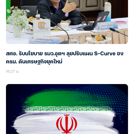
สศอ. รับนโยบาย รมว.อุตฯ ลุยปรับแผน S-Curve ชง
ครม. ดันเศรษฐกิจยุคใหม่
16:27 น.