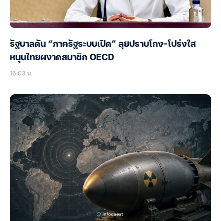
รัฐบาลดัน “ภาครัฐระบบเปิด” ลุยปราบโกง-โปร่งใส
หนุนไทยผงาดสมาชิก OECD
16:03 น.