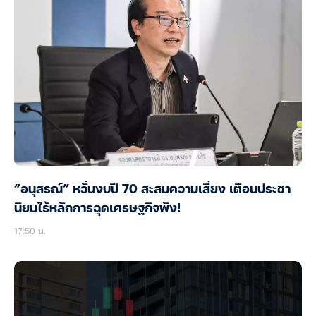
“อนุสรณ์” หวั่นงบปี 70 สะสมความเสี่ยง เตือนประชา
นิยมไร้หลักการฉุดเศรษฐกิจพัง!
17:50 น.