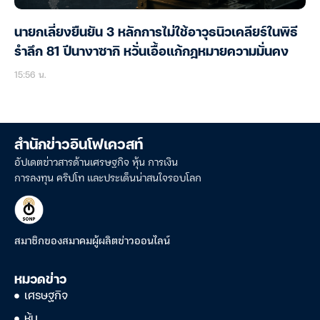
นายกเลี่ยงยืนยัน 3 หลักการไม่ใช้อาวุธนิวเคลียร์ในพิธี
รำลึก 81 ปีนางาซากิ หวั่นเอื้อแก้กฎหมายความมั่นคง
15:56 น.
สำนักข่าวอินโฟเควสท์
อัปเดตข่าวสารด้านเศรษฐกิจ หุ้น การเงิน
การลงทุน คริปโท และประเด็นน่าสนใจรอบโลก
สมาชิกของสมาคมผู้ผลิตข่าวออนไลน์
หมวดข่าว
เศรษฐกิจ
หุ้น