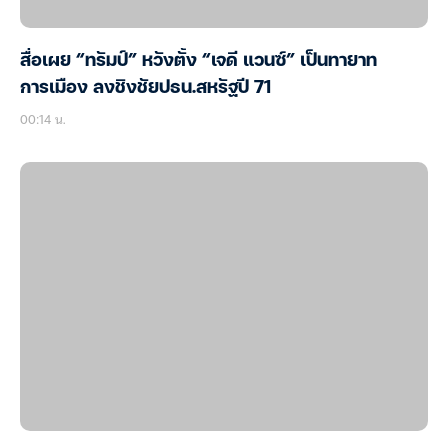
สื่อเผย “ทรัมป์” หวังตั้ง “เจดี แวนซ์” เป็นทายาท
การเมือง ลงชิงชัยปธน.สหรัฐปี 71
00:14 น.