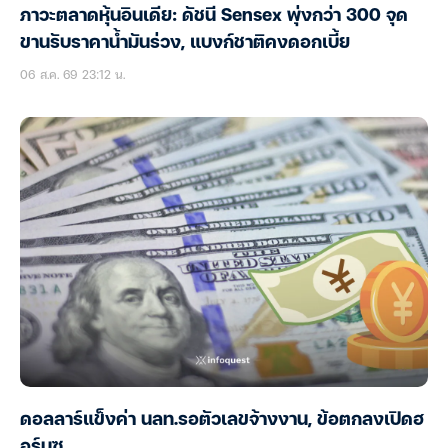
ภาวะตลาดหุ้นอินเดีย: ดัชนี Sensex พุ่งกว่า 300 จุด
ขานรับราคาน้ำมันร่วง, แบงก์ชาติคงดอกเบี้ย
06 ส.ค. 69 23:12 น.
ดอลลาร์แข็งค่า นลท.รอตัวเลขจ้างงาน, ข้อตกลงเปิดฮ
อร์มุซ