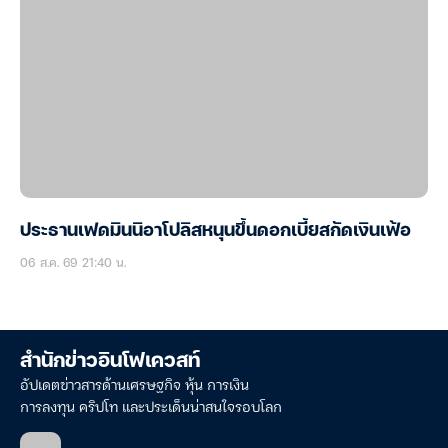
ประธานเฟดมินนิอาโปลิสหนุนขึ้นดอกเบี้ยสกัดเงินเฟ้อ
06 ส.ค. 69 21:40 น.
สำนักข่าวอินโฟเควสท์
อัปเดตข่าวสารด้านเศรษฐกิจ หุ้น การเงิน
การลงทุน คริปโท และประเด็นน่าสนใจรอบโลก