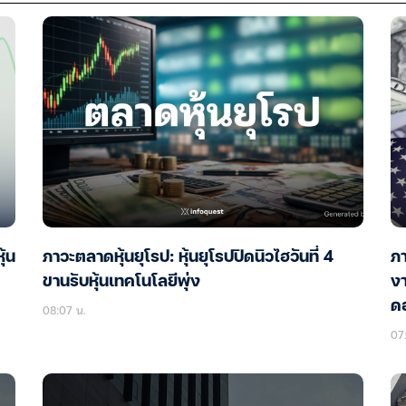
้น
ภาวะตลาดหุ้นยุโรป: หุ้นยุโรปปิดนิวไฮวันที่ 4
ภา
ขานรับหุ้นเทคโนโลยีพุ่ง
ง
ดอ
08:07 น.
07