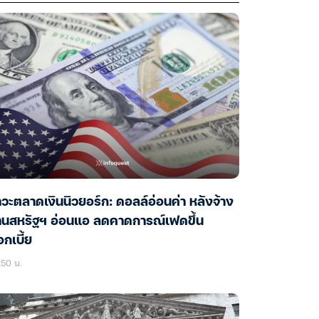
วะตลาดเงินนิวยอร์ก: ดอลล์อ่อนค่า หลังจ้าง
านสหรัฐฯ อ่อนแอ ลดคาดการณ์เฟดขึ้น
กเบี้ย
:50 น.