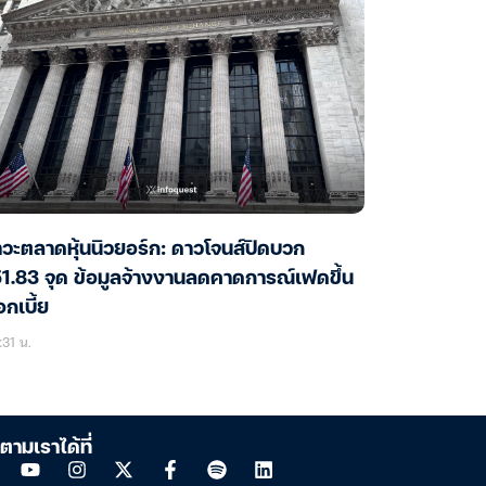
วะตลาดหุ้นนิวยอร์ก: ดาวโจนส์ปิดบวก
1.83 จุด ข้อมูลจ้างงานลดคาดการณ์เฟดขึ้น
กเบี้ย
31 น.
ตามเราได้ที่