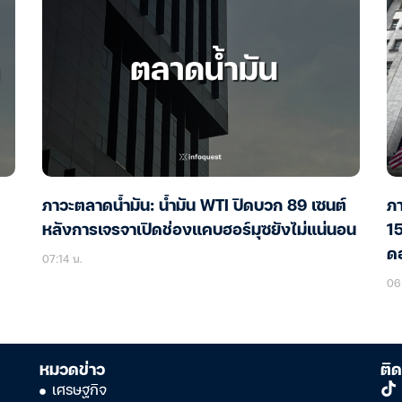
ภาวะตลาดน้ำมัน: น้ำมัน WTI ปิดบวก 89 เซนต์
ภา
หลังการเจรจาเปิดช่องแคบฮอร์มุซยังไม่แน่นอน
15
ดอ
07:14 น.
06:
หมวดข่าว
ติด
เศรษฐกิจ