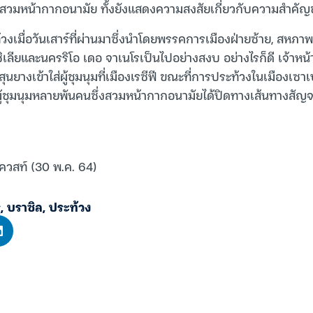
สวมหน้ากากอนามัย ทั้งยังแสดงความสงสัยเกี่ยวกับความสำคัญ
ะท้วงเมื่อวันเสาร์ที่ผ่านมาซึ่งนำโดยพรรคการเมืองฝ่ายซ้าย, ส
เลียและนครริโอ เดอ จาเนโรเป็นไปอย่างสงบ อย่างไรก็ดี เจ้าหน้า
นยางเข้าใส่ผู้ชุมนุมที่เมืองเรซีฟี ขณะที่การประท้วงในเมืองเซาเป
ู้ชุมนุมหลายพันคนซึ่งสวมหน้ากากอนามัยได้ปิดทางเส้นทางสัญ
เควสท์ (30 พ.ค. 64)
ู
,
บราซิล
,
ประท้วง