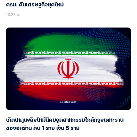
ครม. ดันเศรษฐกิจยุคใหม่
16:27 น.
เกิดเหตุเพลิงไหม้นิคมอุตสาหกรรมใกล้กรุงเตหะราน
ของอิหร่าน ดับ 1 ราย เจ็บ 5 ราย