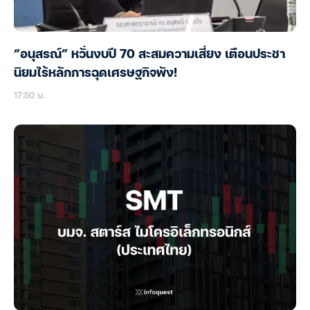
“อนุสรณ์” หวั่นงบปี 70 สะสมความเสี่ยง เตือนประชา
นิยมไร้หลักการฉุดเศรษฐกิจพัง!
17:50 น.