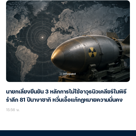
นายกเลี่ยงยืนยัน 3 หลักการไม่ใช้อาวุธนิวเคลียร์ในพิธี
รำลึก 81 ปีนางาซากิ หวั่นเอื้อแก้กฎหมายความมั่นคง
15:56 น.