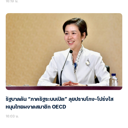
16:19 น.
รัฐบาลดัน “ภาครัฐระบบเปิด” ลุยปราบโกง-โปร่งใส
หนุนไทยผงาดสมาชิก OECD
16:03 น.