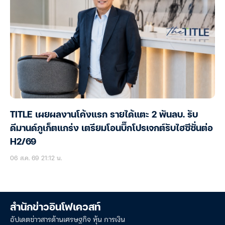
TITLE เผยผลงานโค้งแรก รายได้แตะ 2 พันลบ. รับ
ดีมานด์ภูเก็ตแกร่ง เตรียมโอนบิ๊กโปรเจกต์รับไฮซีซั่นต่อ
H2/69
06 ส.ค. 69 21:12 น.
สำนักข่าวอินโฟเควสท์
อัปเดตข่าวสารด้านเศรษฐกิจ หุ้น การเงิน