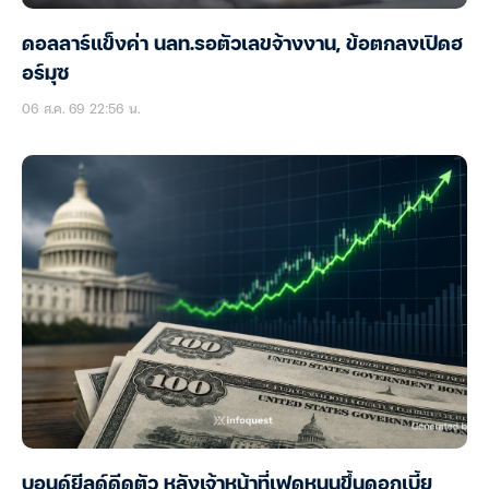
ดอลลาร์แข็งค่า นลท.รอตัวเลขจ้างงาน, ข้อตกลงเปิดฮ
อร์มุซ
06 ส.ค. 69 22:56 น.
บอนด์ยีลด์ดีดตัว หลังเจ้าหน้าที่เฟดหนุนขึ้นดอกเบี้ย