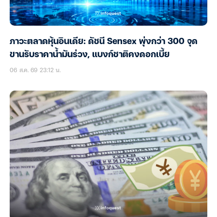
ภาวะตลาดหุ้นอินเดีย: ดัชนี Sensex พุ่งกว่า 300 จุด
ขานรับราคาน้ำมันร่วง, แบงก์ชาติคงดอกเบี้ย
06 ส.ค. 69 23:12 น.