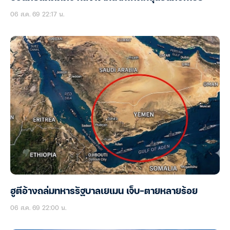
06 ส.ค. 69 22:17 น.
ฮูตีอ้างถล่มทหารรัฐบาลเยเมน เจ็บ-ตายหลายร้อย
06 ส.ค. 69 22:00 น.