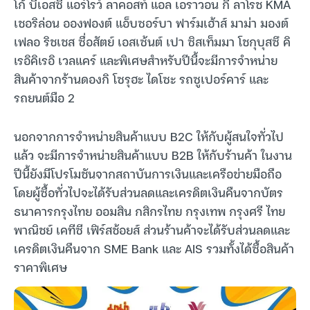
โก้ บีเอสซี แอร์โรว์ ลาคอสท์ แอล เอราวอน กี ลาโรช KMA
เชอริล่อน อองฟองต์ แอ็บซอร์บา ฟาร์มเฮ้าส์ มาม่า มองต์
เฟลอ ริชเชส ซื่อสัตย์ เอสเซ้นต์ เปา ซิสเท็มมา โชกุบุสซึ คิ
เรอิคิเรอิ เวลแคร์ และพิเศษสำหรับปีนี้จะมีการจำหน่าย
สินค้าจากร้านดองกิ โซรุฮะ ไดโซะ รถซูเปอร์คาร์ และ
รถยนต์มือ 2
นอกจากการจำหน่ายสินค้าแบบ B2C ให้กับผู้สนใจทั่วไป
แล้ว จะมีการจำหน่ายสินค้าแบบ B2B ให้กับร้านค้า ในงาน
ปีนี้ยังมีโปรโมชันจากสถาบันการเงินและเครือข่ายมือถือ
โดยผู้ซื้อทั่วไปจะได้รับส่วนลดและเครดิตเงินคืนจากบัตร
ธนาคารกรุงไทย ออมสิน กสิกรไทย กรุงเทพ กรุงศรี ไทย
พาณิชย์ เคทีซี เฟิร์สช้อยส์ ส่วนร้านค้าจะได้รับส่วนลดและ
เครดิตเงินคืนจาก SME Bank และ AIS รวมทั้งได้ซื้อสินค้า
ราคาพิเศษ