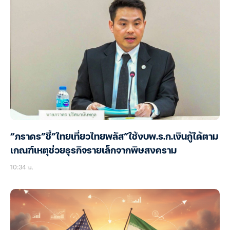
“ภราดร”ชี้”ไทยเที่ยวไทยพลัส”ใช้งบพ.ร.ก.เงินกู้ได้ตาม
เกณฑ์เหตุช่วยธุรกิจรายเล็กจากพิษสงคราม
10:34 น.