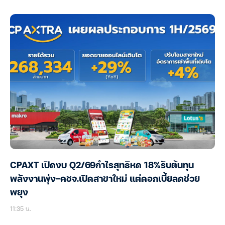
CPAXT เปิดงบ Q2/69กำไรสุทธิหด 18%รับต้นทุน
พลังงานพุ่ง-คชจ.เปิดสาขาใหม่ แต่ดอกเบี้ยลดช่วย
พยุง
11:35 น.