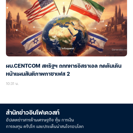
ผบ.CENTCOM สหรัฐฯ ถกทหารอิสราเอล กดดันเดิน
หน้าแผนสันติภาพกาซาเฟส 2
10:31 น.
สำนักข่าวอินโฟเควสท์
อัปเดตข่าวสารด้านเศรษฐกิจ หุ้น การเงิน
การลงทุน คริปโท และประเด็นน่าสนใจรอบโลก