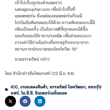
เข้าไปเก็บคูปองส่วนลดจาก
sahagroupfair.com เพื่อนำไปซื้อที่
แพลตฟอร์ม ซึ่งแต่ละแพลตฟอร์มก็จะมี
โปรโมชันพิเศษมอบให้ด้วย ความพิเศษแบบนี้มี
เพียงปีละครั้ง เป็นโอกาสดีที่ทุกคนจะได้ซื้อ
ของกินของใช้ราคาประหยัด เพื่อช่วยแบ่งเบา
ภาระค่าใช้จ่ายในช่วงที่เศรษฐกิจซบเซาจาก
สถานการณ์ระบาดของโรคโควิด-19”
นายธรรมรัตน์ กล่าว
โดย สำนักข่าวอินโฟเควสท์ (22 มิ.ย. 64)
ICC
,
งานแสดงสินค้า
,
ธรรมรัตน์ โชควัฒนา
,
สหกรุ๊ป
แฟร์
,
ไอ.ซี.ซี. อินเตอร์เนชั่นแนล