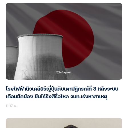
โรงไฟฟ้านิวเคลียร์ญี่ปุ่นดับเตาปฏิกรณ์ที่ 3 หลังระบบ
เตือนขัดข้อง ยันไร้รังสีรั่วไหล จนท.เร่งหาสาเหตุ
11:17 น.