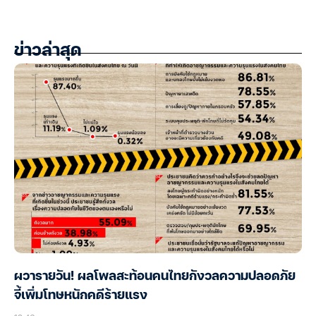
ข่าวล่าสุด
ผวารายวัน! ผลโพลสะท้อนคนไทยกังวลความปลอดภัย
จี้เพิ่มโทษหนักคดีร้ายแรง