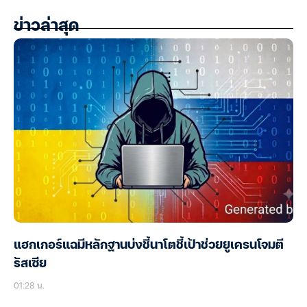
ข่าวล่าสุด
แฮกเกอร์แฉมีหลักฐานบ่งชี้นาโตชี้เป้าช่วยยูเครนโจมตี
รัสเซีย
01:28 น.