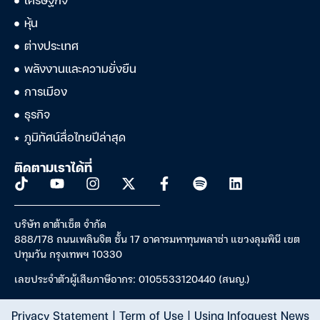
เศรษฐกิจ
หุ้น
ต่างประเทศ
พลังงานและความยั่งยืน
การเมือง
ธุรกิจ
ภูมิทัศน์สื่อไทยปีล่าสุด
ติดตามเราได้ที่
บริษัท ดาต้าเซ็ต จำกัด
888/178 ถนนเพลินจิต ชั้น 17 อาคารมหาทุนพลาซ่า แขวงลุมพินี เขต
ปทุมวัน กรุงเทพฯ 10330
เลขประจำตัวผู้เสียภาษีอากร: 0105533120440 (สนญ.)
Privacy Statement
|
Term of Use
|
Using Infoquest News