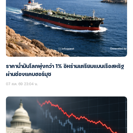
ราคาน้ำมันโลกพุ่งกว่า 1% อิหร่านเตรียมแบนเรือสหรัฐ
ผ่านช่องแคบฮอร์มุซ
07 ส.ค. 69 23:04 น.