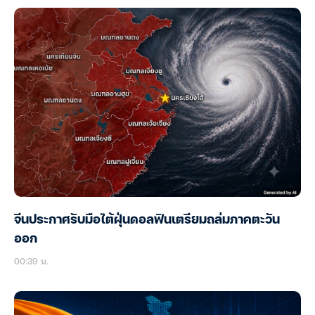
จีนประกาศรับมือไต้ฝุ่นดอลฟินเตรียมถล่มภาคตะวัน
ออก
00:39 น.