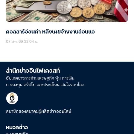
ดอลลาร์อ่อนค่า หลังเผยจ้างงานอ่อนแอ
07 ส.ค. 69 22:04 น.
สำนักข่าวอินโฟเควสท์
อัปเดตข่าวสารด้านเศรษฐกิจ หุ้น การเงิน
การลงทุน คริปโท และประเด็นน่าสนใจรอบโลก
สมาชิกของสมาคมผู้ผลิตข่าวออนไลน์
หมวดข่าว