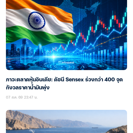
ภาวะตลาดหุ้นอินเดีย: ดัชนี Sensex ร่วงกว่า 400 จุด
กังวลราคาน้ำมันพุ่ง
07 ส.ค. 69 23:47 น.