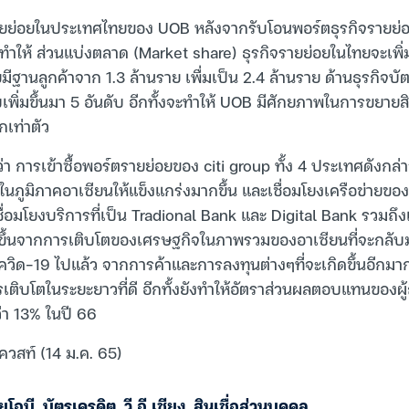
ายย่อยในประเทศไทยของ UOB หลังจากรับโอนพอร์ตธุรกิจรายย่อ
ห้ ส่วนแบ่งตลาด (Market share) ธุรกิจรายย่อยในไทยจะเพิ่มขึ้
ีฐานลูกค้าจาก 1.3 ล้านราย เพื่มเป็น 2.4 ล้านราย ด้านธุรกิจบัต
ปรับเพิ่มขึ้นมา 5 อันดับ อีกทั้งจะทำให้ UOB มีศักยภาพในการขยาย
กเท่าตัว
วว่า การเข้าซื้อพอร์ตรายย่อยของ citi group ทั้ง 4 ประเทศดังกล่
ในภูมิภาคอาเซียนให้แข็งแกร่งมากขึ้น และเชื่อมโยงเครือข่ายของ
ชื่อมโยงบริการที่เป็น Tradional Bank และ Digital Bank รวมถ
้นจากการเติบโตของเศรษฐกิจในภาพรวมของอาเซียนที่จะกลับมาฟ
วิด-19 ไปแล้ว จากการค้าและการลงทุนต่างๆที่จะเกิดขึ้นอีกม
ติบโตในระยะยาวที่ดี อีกทั้งยังทำให้อัตราส่วนผลตอบแทนของผู้
่า 13% ในปี 66
ควสท์ (14 ม.ค. 65)
ูโอบี
,
บัตรเครดิต
,
วี อี เชียง
,
สินเชื่อส่วนบุคคล