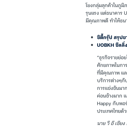
โยงกลุ่มลุกค้าในภู
รุนแรง แต่ธนาคาร UO
มีคุณภาพดี ทำให้ธ
ซิตี้กรุ๊ป สร
UOBKH ซีลลิ่ง
“ธุรกิจรายย่อย
ศักยภาพในการเต
ที่มีคุณภาพ แ
บริการต่างๆกั
การแข่งขันมากข
ค่อนข้างมาก แล
Happy กับพอร์
ประเทศไทยด้วย 
นาย วี อี เชียง