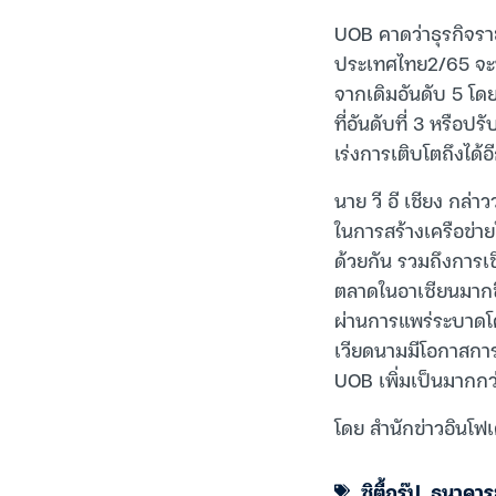
UOB คาดว่าธุรกิจร
ประเทศไทย2/65 จะทำใ
จากเดิมอันดับ 5 โดยม
ที่อันดับที่ 3 หรือ
เร่งการเติบโตถึงได้อี
นาย วี อี เชียง กล่า
ในการสร้างเครือข่าย
ด้วยกัน รวมถึงการเ
ตลาดในอาเซียนมากขึ
ผ่านการแพร่ระบาดโค
เวียดนามมีโอกาสการเ
UOB เพิ่มเป็นมากกว
โดย สำนักข่าวอินโฟเ
ซิตี้กรุ๊ป
,
ธนาคารย