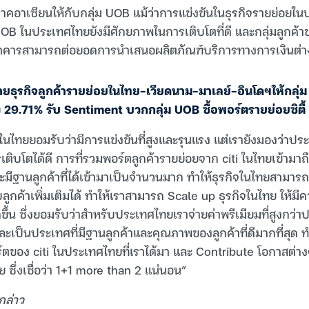
มิภาคอาเซียนให้กับกลุ่ม UOB แม้ว่าการแข่งขันในธุรกิจรายย่อย
B ในประเทศไทยยังมีศักยภาพในการเติบโตที่ดี และกลุ่มลูกค้าขอ
นาคารสามารถต่อยอดการนำเสนอผลิตภัณฑ์บริการทางการเงินต่าง
ุปขายธุรกิจลูกค้ารายย่อยในไทย-เวียดนาม-มาเลย์-อินโดฯให้กลุ่
 29.71% รับ Sentiment บวกกลุ่ม UOB ซื้อพอร์ตรายย่อยซิตี
ในไทยยอมรับว่ามีการแข่งขันที่สูงและรุนแรง แต่เรายังมองว่าปร
ิบโตได้ดี การที่รวมพอร์ตลูกค้ารายย่อยจาก citi ในไทยเข้ามาถือ
ละมีฐานลูกค้าที่ได้เข้ามาเป็นจำนวนมาก ทำให้ธุรกิจในไทยสามาร
บลูกค้าเพิ่มเติมได้ ทำให้เราสามารถ Scale up ธุรกิจในไทย ให้
ึ้น ซึ่งยอมรับว่าสำหรับประเทศไทยเราจ่ายค่าพรีเมียมที่สูงกว่า
ะเป็นประเทศที่มีฐานลูกค้าและคุณภาพของลูกค้าที่ดีมากที่สุด ท
ตของ citi ในประเทศไทยที่เราได้มา และ Contribute โอกาสต่าง
ซึ่งเชื่อว่า 1+1 more than 2 แน่นอน”
 กล่าว