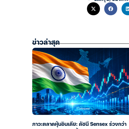
ข่าวล่าสุด
ภาวะตลาดหุ้นอินเดีย: ดัชนี Sensex ร่วงกว่า