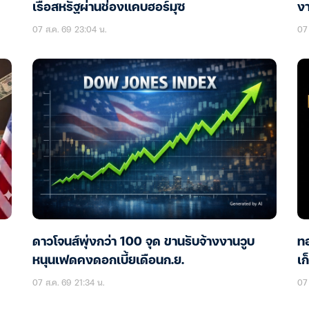
เรือสหรัฐผ่านช่องแคบฮอร์มุซ
ง
07 ส.ค. 69 23:04 น.
07 
ดาวโจนส์พุ่งกว่า 100 จุด ขานรับจ้างงานวูบ
ทอ
หนุนเฟดคงดอกเบี้ยเดือนก.ย.
เก
07 ส.ค. 69 21:34 น.
07 