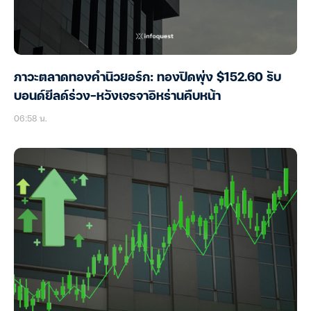
ภาวะตลาดทองคำนิวยอร์ก: ทองปิดพุ่ง $152.60 รับ
บอนด์ยีลด์ร่วง-หวังเจรจาอิหร่านคืบหน้า
06:58 น.