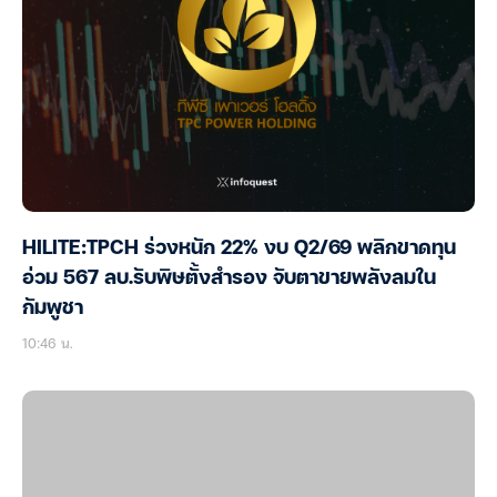
HILITE:TPCH ร่วงหนัก 22% งบ Q2/69 พลิกขาดทุน
อ่วม 567 ลบ.รับพิษตั้งสำรอง จับตาขายพลังลมใน
กัมพูชา
10:46 น.