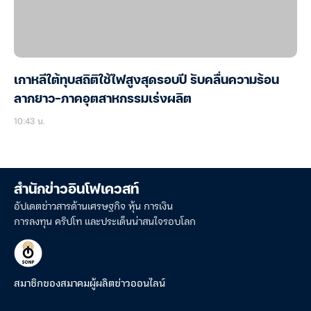
เกาหลีใต้ทุบสถิติใช้ไฟสูงสุดรอบปี รับคลื่นความร้อน
ลากยาว-ภาคอุตสาหกรรมเร่งผลิต
10:43 น.
สำนักข่าวอินโฟเควสท์
อัปเดตข่าวสารด้านเศรษฐกิจ หุ้น การเงิน
การลงทุน คริปโท และประเด็นน่าสนใจรอบโลก
สมาชิกของสมาคมผู้ผลิตข่าวออนไลน์