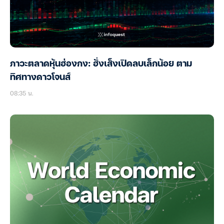
ภาวะตลาดหุ้นฮ่องกง: ฮั่งเส็งเปิดลบเล็กน้อย ตาม
ทิศทางดาวโจนส์
08:35 น.