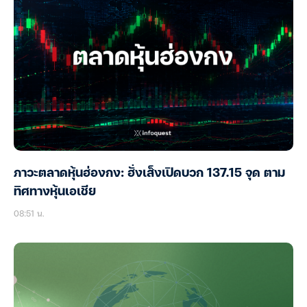
ภาวะตลาดหุ้นฮ่องกง: ฮั่งเส็งเปิดบวก 137.15 จุด ตาม
ทิศทางหุ้นเอเชีย
08:51 น.