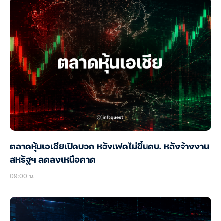
ตลาดหุ้นเอเชียเปิดบวก หวังเฟดไม่ขึ้นดบ. หลังจ้างงาน
สหรัฐฯ ลดลงเหนือคาด
09:00 น.