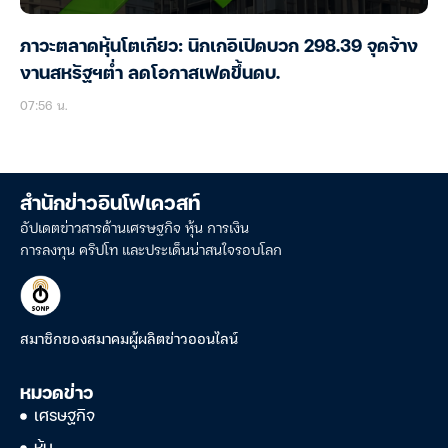
ภาวะตลาดหุ้นโตเกียว: นิกเกอิเปิดบวก 298.39 จุดจ้าง
งานสหรัฐฯต่ำ ลดโอกาสเฟดขึ้นดบ.
07:56 น.
สำนักข่าวอินโฟเควสท์
อัปเดตข่าวสารด้านเศรษฐกิจ หุ้น การเงิน
การลงทุน คริปโท และประเด็นน่าสนใจรอบโลก
สมาชิกของสมาคมผู้ผลิตข่าวออนไลน์
หมวดข่าว
เศรษฐกิจ