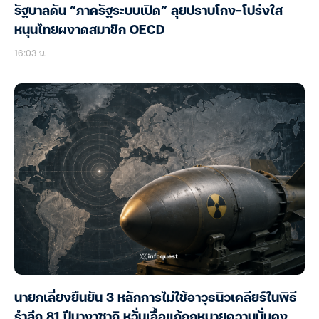
รัฐบาลดัน “ภาครัฐระบบเปิด” ลุยปราบโกง-โปร่งใส
หนุนไทยผงาดสมาชิก OECD
16:03 น.
นายกเลี่ยงยืนยัน 3 หลักการไม่ใช้อาวุธนิวเคลียร์ในพิธี
รำลึก 81 ปีนางาซากิ หวั่นเอื้อแก้กฎหมายความมั่นคง