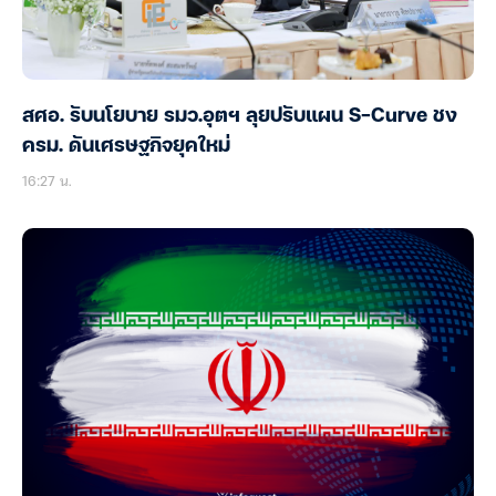
สศอ. รับนโยบาย รมว.อุตฯ ลุยปรับแผน S-Curve ชง
ครม. ดันเศรษฐกิจยุคใหม่
16:27 น.