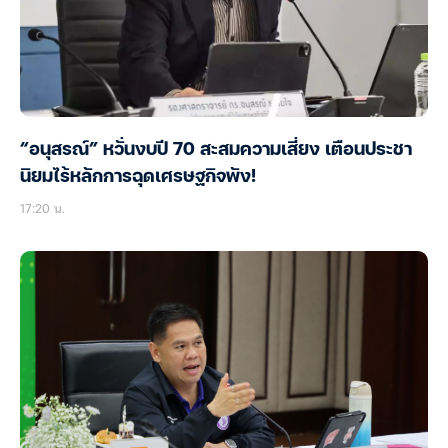
“อนุสรณ์” หวั่นงบปี 70 สะสมความเสี่ยง เตือนประชา
นิยมไร้หลักการฉุดเศรษฐกิจพัง!
17:20 น.