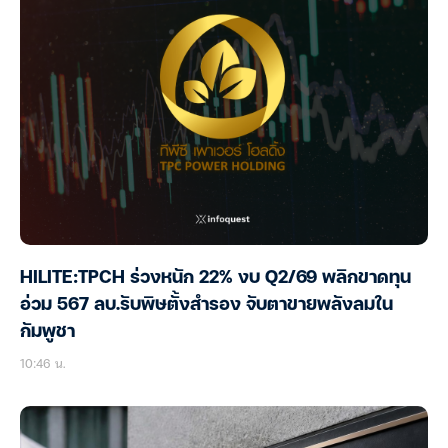
HILITE:TPCH ร่วงหนัก 22% งบ Q2/69 พลิกขาดทุน
อ่วม 567 ลบ.รับพิษตั้งสำรอง จับตาขายพลังลมใน
กัมพูชา
10:46 น.