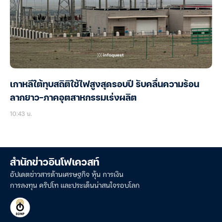
เกาหลีใต้ทุบสถิติใช้ไฟสูงสุดรอบปี รับคลื่นความร้อน
ลากยาว-ภาคอุตสาหกรรมเร่งผลิต
10:43 น.
สำนักข่าวอินโฟเควสท์
อัปเดตข่าวสารด้านเศรษฐกิจ หุ้น การเงิน
การลงทุน คริปโท และประเด็นน่าสนใจรอบโลก