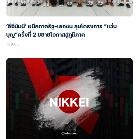
‘อีซี่มันนี่’ ผนึกภาครัฐ-เอกชน ลุยโครงการ “แว่น
บุญ”ครั้งที่ 2 ขยายโอกาสสู่ภูมิภาค
10:56 น.