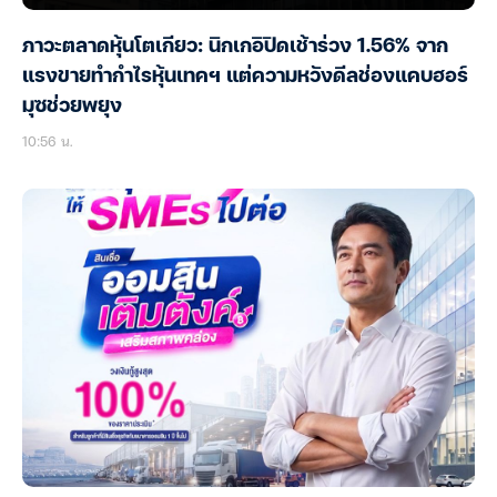
ภาวะตลาดหุ้นโตเกียว: นิกเกอิปิดเช้าร่วง 1.56% จาก
แรงขายทำกำไรหุ้นเทคฯ แต่ความหวังดีลช่องแคบฮอร์
มุซช่วยพยุง
10:56 น.