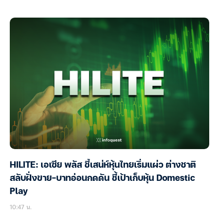
HILITE: เอเซีย พลัส ชี้เสน่ห์หุ้นไทยเริ่มแผ่ว ต่างชาติ
สลับฝั่งขาย-บาทอ่อนกดดัน ชี้เป้าเก็บหุ้น Domestic
Play
10:47 น.