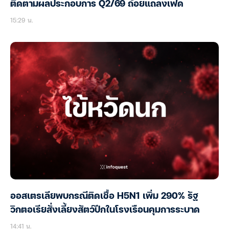
ติดตามผลประกอบการ Q2/69 ถ้อยแถลงเฟด
15:29 น.
ออสเตรเลียพบกรณีติดเชื้อ H5N1 เพิ่ม 290% รัฐ
วิกตอเรียสั่งเลี้ยงสัตว์ปีกในโรงเรือนคุมการระบาด
14:41 น.