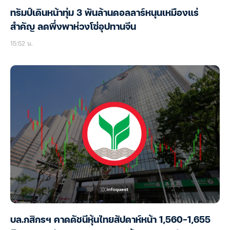
ทรัมป์เดินหน้าทุ่ม 3 พันล้านดอลลาร์หนุนเหมืองแร่
สำคัญ ลดพึ่งพาห่วงโซ่อุปทานจีน
15:52 น.
บล.กสิกรฯ คาดดัชนีหุ้นไทยสัปดาห์หน้า 1,560-1,655