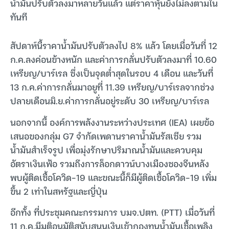
น้ำมันปรับตัวลงมาหลายวันแล้ว แต่ราคาหุ้นยังไม่ลงตามใน
ทันที
สัปดาห์นี้ราคาน้ำมันปรับตัวลงไป 8% แล้ว โดยเมื่อวันที่ 12
ก.ค.ลงค่อนข้างหนัก และค่าการกลั่นปรับตัวลงมาที่ 10.60
เหรียญ/บาร์เรล ซึ่งเป็นจุดต่ำสุดในรอบ 4 เดือน และวันที่
13 ก.ค.ค่าการกลั่นมาอยูที่ 11.39 เหรียญ/บาร์เรลจากช่วง
ปลายเดือนมิ.ย.ค่าการกลั่นอยู่ระดับ 30 เหรียญ/บาร์เรล
นอกจากนี้ องค์การพลังงานระหว่างประเทศ (IEA) เผยข้อ
เสนอของกลุ่ม G7 จำกัดเพดานราคาน้ำมันรัสเซีย รวม
น้ำมันสำเร็จรูป เพื่อมุ่งรักษาปริมาณน้ำมันและควบคุม
อัตราเงินเฟ้อ รวมถึงการล็อกดาวน์บางเมืองชองจีนหลัง
พบผู้ติดเชื้อโควิด-19 และขณะนี้ก็มีผู้ติดเชื้อโควิด-19 เพิ่ม
ขึ้น 2 เท่าในสหรัฐและญี่ปุ่น
อีกทั้ง ที่ประชุมคณะกรรมการ บมจ.ปตท. (PTT) เมื่อวันที่
11 ก.ค.มีมติอนุมัติสนับสนุนเงินเข้ากองทุนน้ำมันเชื้อเพลิง