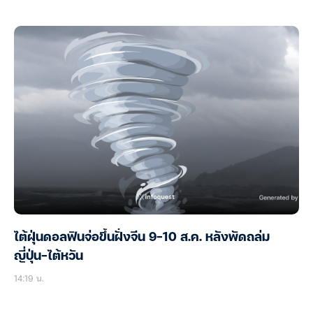
ไต้ฝุ่นดอลฟินจ่อขึ้นฝั่งจีน 9-10 ส.ค. หลังพัดถล่ม
ญี่ปุ่น-ไต้หวัน
14:19 น.