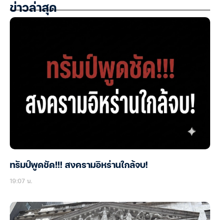
ข่าวล่าสุด
ทรัมป์พูดชัด!!! สงครามอิหร่านใกล้จบ!
19:07 น.