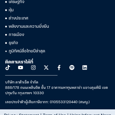
เศรษฐกิจ
หุ้น
ต่างประเทศ
พลังงานและความยั่งยืน
การเมือง
ธุรกิจ
ภูมิทัศน์สื่อไทยปีล่าสุด
ติดตามเราได้ที่
บริษัท ดาต้าเซ็ต จำกัด
888/178 ถนนเพลินจิต ชั้น 17 อาคารมหาทุนพลาซ่า แขวงลุมพินี เขต
ปทุมวัน กรุงเทพฯ 10330
เลขประจำตัวผู้เสียภาษีอากร: 0105533120440 (สนญ.)
Privacy Statement
|
Term of Use
|
Using Infoquest News