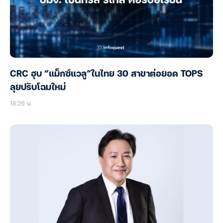
CRC ฮุบ “แม็กซ์แวลู”ในไทย 30 สาขาต่อยอด TOPS
ลุยปรับโฉมใหม่
18:26 น.