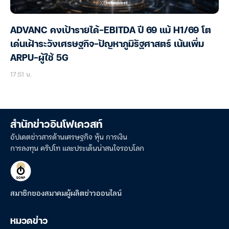
ADVANC คงเป้ารายได้-EBITDA ปี 69 แม้ H1/69 โต
เด่นเฝ้าระวังเศรษฐกิจ-ปัญหาภูมิรัฐศาสตร์ เน้นเพิ่ม
ARPU-ผู้ใช้ 5G
17:51 น.
สำนักข่าวอินโฟเควสท์
อัปเดตข่าวสารด้านเศรษฐกิจ หุ้น การเงิน
การลงทุน คริปโท และประเด็นน่าสนใจรอบโลก
สมาชิกของสมาคมผู้ผลิตข่าวออนไลน์
หมวดข่าว