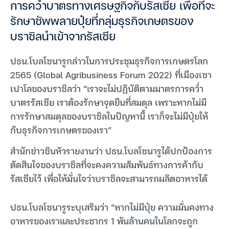
การคว่ำบาตรทางเศรษฐกิจกับรัสเซีย เพื่อที่จะ
รักษาซัพพลายปุ๋ยที่กลุ่มธุรกิจเกษตรของ
บราซิลนำเข้าจากรัสเซีย
ปธน.โบลโซนารูกล่าวในการประชุมธุรกิจการเกษตรโลก
2565 (Global Agribusiness Forum 2022) ที่เมืองเซา
เปาโลของบราซิลว่า “เราจะไม่ปฏิบัติตามมาตรการคว่ำ
บาตรรัสเซีย เราต้องรักษาจุดยืนที่สมดุล เพราะหากไม่มี
การรักษาสมดุลของบราซิลในปัญหานี้ เราก็จะไม่มีปุ๋ยให้
กับธุรกิจการเกษตรของเรา”
สำนักข่าวซินหัวรายงานว่า ปธน.โบลโซนารูได้ปกป้องการ
ตัดสินใจของบราซิลที่จะคงความสัมพันธ์ทางการค้ากับ
รัสเซียไว้ เพื่อให้มั่นใจว่าบราซิลจะสามารถผลิตอาหารได้
ปธน.โบลโซนารูระบุเสริมว่า “หากไม่มีปุ๋ย ความมั่นคงทาง
อาหารของเราและประชากร 1 พันล้านคนในโลกจะถูก