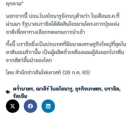
คุกคาม”
นอกจากนี้ ปธน.โบลโซนารูยังระบุด้วยว่า ในเดือนธ.ค.ที่
ผ่านมา รัฐบาลบราซิลได้ตัดสินใจขยายโครงการปุ๋ยแห่ง
ชาติเพื่อหาทางเลือกทดแทนการนำเข้า
ทั้งนี้ บราซิลซึ่งเป็นประเทศที่มีขนาดเศรษฐกิจใหญ่ที่สุดใน
ลาตินอเมริกานั้น เป็นผู้ผลิตถั่วเหลืองและผู้ส่งออกโปรตีน
จากสัตว์ชั้นนำของโลก
โดย สำนักข่าวอินโฟเควสท์ (26 ก.ค. 65)
คว่ำบาตร
,
ฌาอีร์ โบลโซนารู
,
ธุรกิจเกษตร
,
บราซิล
,
รัสเซีย