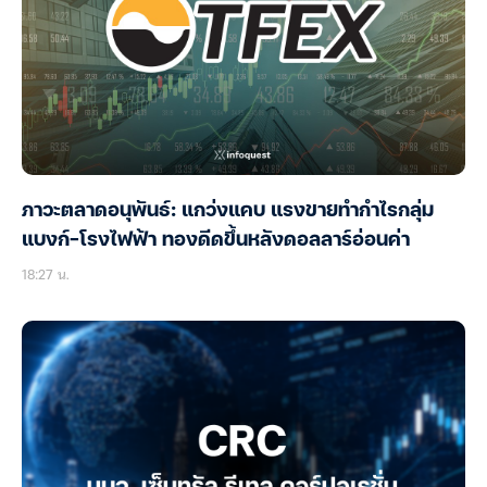
ภาวะตลาดอนุพันธ์: แกว่งแคบ แรงขายทำกำไรกลุ่ม
แบงก์-โรงไฟฟ้า ทองดีดขึ้นหลังดอลลาร์อ่อนค่า
18:27 น.