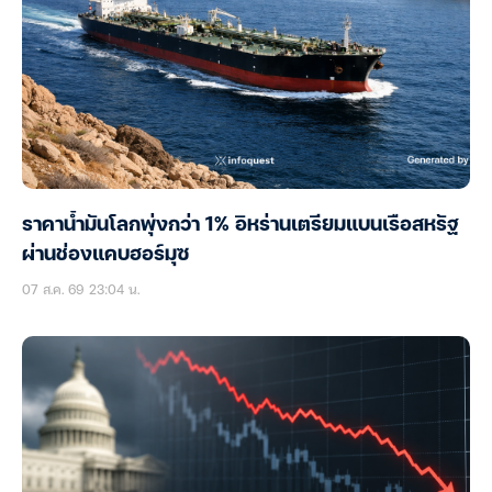
ราคาน้ำมันโลกพุ่งกว่า 1% อิหร่านเตรียมแบนเรือสหรัฐ
ผ่านช่องแคบฮอร์มุซ
07 ส.ค. 69 23:04 น.