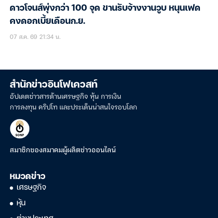
ดาวโจนส์พุ่งกว่า 100 จุด ขานรับจ้างงานวูบ หนุนเฟด
คงดอกเบี้ยเดือนก.ย.
07 ส.ค. 69 21:34 น.
สำนักข่าวอินโฟเควสท์
อัปเดตข่าวสารด้านเศรษฐกิจ หุ้น การเงิน
การลงทุน คริปโท และประเด็นน่าสนใจรอบโลก
สมาชิกของสมาคมผู้ผลิตข่าวออนไลน์
หมวดข่าว
เศรษฐกิจ
หุ้น