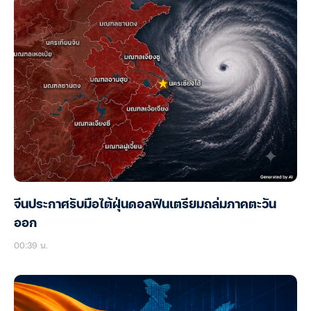
จีนประกาศรับมือไต้ฝุ่นดอลฟินเตรียมถล่มภาคตะวัน
ออก
00:39 น.