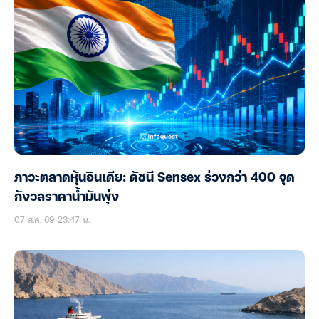
ภาวะตลาดหุ้นอินเดีย: ดัชนี Sensex ร่วงกว่า 400 จุด
กังวลราคาน้ำมันพุ่ง
07 ส.ค. 69 23:47 น.