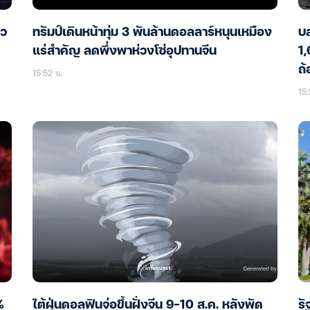
าว
ทรัมป์เดินหน้าทุ่ม 3 พันล้านดอลลาร์หนุนเหมือง
บล
แร่สำคัญ ลดพึ่งพาห่วงโซ่อุปทานจีน
1
ถ
15:52 น.
15:
%
ไต้ฝุ่นดอลฟินจ่อขึ้นฝั่งจีน 9-10 ส.ค. หลังพัด
รั