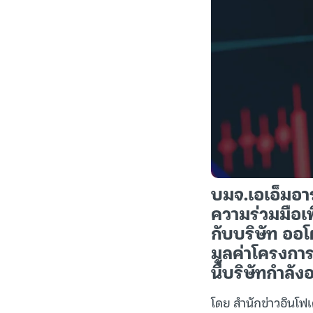
บมจ.เอเอ็มอา
ความร่วมมือเพ
กับบริษัท ออโ
มูลค่าโครงกา
นี้บริษัทกำลั
โดย สำนักข่าวอินโฟเ