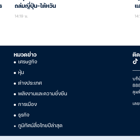
ร
ถล่มญี่ปุ่น-ไต้หวัน
แส
14:19 น.
14:
หมวดข่าว
ติด
เศรษฐกิจ
หุ้น
บริษ
ต่างประเทศ
888
ลุม
พลังงานและความยั่งยืน
เลข
การเมือง
ธุรกิจ
ภูมิทัศน์สื่อไทยปีล่าสุด