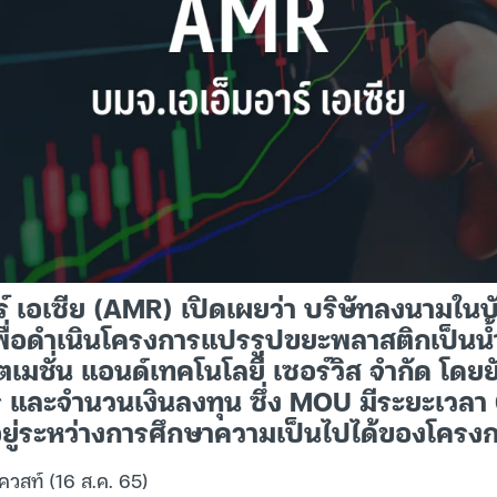
ร์ เอเซีย (AMR) เปิดเผยว่า บริษัทลงนามใน
ื่อดำเนินโครงการแปรรูปขยะพลาสติกเป็นน้ำม
ตเมชั่น แอนด์เทคโนโลยี่ เซอร์วิส จำกัด โดย
ร และจำนวนเงินลงทุน ซึ่ง MOU มีระยะเวลา
งอยู่ระหว่างการศึกษาความเป็นไปได้ของโครง
ควสท์ (16 ส.ค. 65)