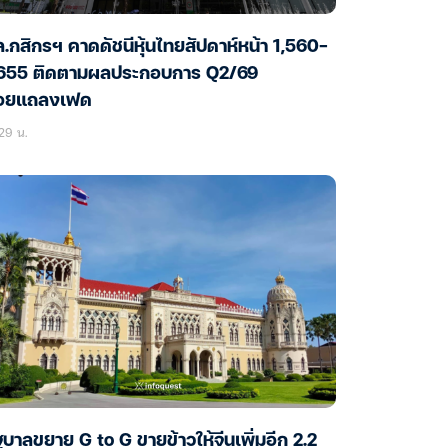
.กสิกรฯ คาดดัชนีหุ้นไทยสัปดาห์หน้า 1,560-
,655 ติดตามผลประกอบการ Q2/69
้อยแถลงเฟด
29 น.
ฐบาลขยาย G to G ขายข้าวให้จีนเพิ่มอีก 2.2