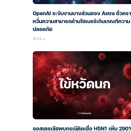
OpenAI ระงับงานบางส่วนของ Astra ชั่วคร
หวั่นความสามารถด้านไซเบอร์เกินเกณฑ์ความ
ปลอดภัย
16:24 น.
ออสเตรเลียพบกรณีติดเชื้อ H5N1 เพิ่ม 290