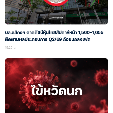
บล.กสิกรฯ คาดดัชนีหุ้นไทยสัปดาห์หน้า 1,560-1,655
ติดตามผลประกอบการ Q2/69 ถ้อยแถลงเฟด
15:29 น.