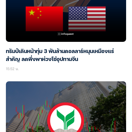
ทรัมป์เดินหน้าทุ่ม 3 พันล้านดอลลาร์หนุนเหมืองแร่
สำคัญ ลดพึ่งพาห่วงโซ่อุปทานจีน
15:52 น.