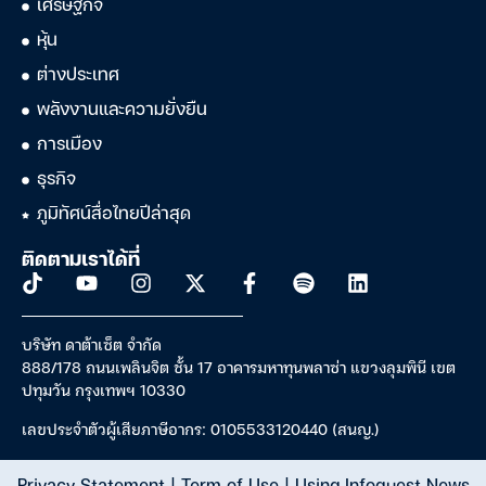
เศรษฐกิจ
หุ้น
ต่างประเทศ
พลังงานและความยั่งยืน
การเมือง
ธุรกิจ
ภูมิทัศน์สื่อไทยปีล่าสุด
ติดตามเราได้ที่
บริษัท ดาต้าเซ็ต จำกัด
888/178 ถนนเพลินจิต ชั้น 17 อาคารมหาทุนพลาซ่า แขวงลุมพินี เขต
ปทุมวัน กรุงเทพฯ 10330
เลขประจำตัวผู้เสียภาษีอากร: 0105533120440 (สนญ.)
Privacy Statement
|
Term of Use
|
Using Infoquest News