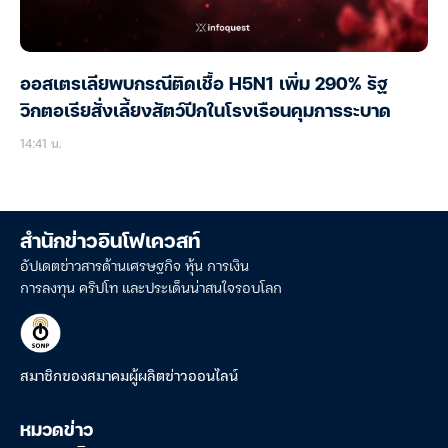
ออสเตรเลียพบกรณีติดเชื้อ H5N1 เพิ่ม 290% รัฐ
วิกตอเรียสั่งเลี้ยงสัตว์ปีกในโรงเรือนคุมการระบาด
14:41 น.
สำนักข่าวอินโฟเควสท์
อัปเดตข่าวสารด้านเศรษฐกิจ หุ้น การเงิน
การลงทุน คริปโท และประเด็นน่าสนใจรอบโลก
สมาชิกของสมาคมผู้ผลิตข่าวออนไลน์
หมวดข่าว