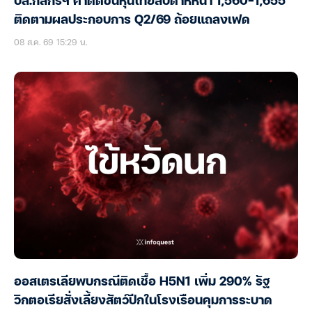
บล.กสิกรฯ คาดดัชนีหุ้นไทยสัปดาห์หน้า 1,560-1,655
ติดตามผลประกอบการ Q2/69 ถ้อยแถลงเฟด
08 ส.ค. 69 15:29 น.
ออสเตรเลียพบกรณีติดเชื้อ H5N1 เพิ่ม 290% รัฐ
วิกตอเรียสั่งเลี้ยงสัตว์ปีกในโรงเรือนคุมการระบาด