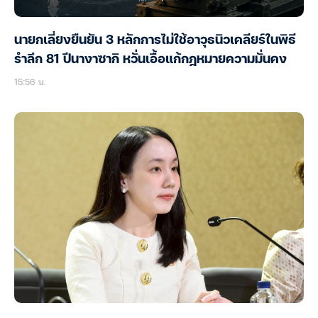
นายกเลี่ยงยืนยัน 3 หลักการไม่ใช้อาวุธนิวเคลียร์ในพิธี
รำลึก 81 ปีนางาซากิ หวั่นเอื้อแก้กฎหมายความมั่นคง
15:56 น.