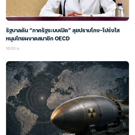
รัฐบาลดัน “ภาครัฐระบบเปิด” ลุยปราบโกง-โปร่งใส
หนุนไทยผงาดสมาชิก OECD
16:03 น.