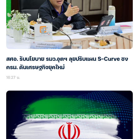
สศอ. รับนโยบาย รมว.อุตฯ ลุยปรับแผน S-Curve ชง
ครม. ดันเศรษฐกิจยุคใหม่
16:27 น.