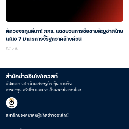
ตัดวงจรทุนสีเทา! กกร. แฉขบวนการซื้อขายสัญชาติไทย
เสนอ 7 มาตรการจี้รัฐกวาดล้างด่วน
15:15 น.
สำนักข่าวอินโฟเควสท์
อัปเดตข่าวสารด้านเศรษฐกิจ หุ้น การเงิน
การลงทุน คริปโท และประเด็นน่าสนใจรอบโลก
สมาชิกของสมาคมผู้ผลิตข่าวออนไลน์