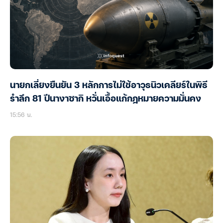
นายกเลี่ยงยืนยัน 3 หลักการไม่ใช้อาวุธนิวเคลียร์ในพิธี
รำลึก 81 ปีนางาซากิ หวั่นเอื้อแก้กฎหมายความมั่นคง
15:56 น.