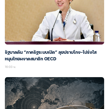
รัฐบาลดัน “ภาครัฐระบบเปิด” ลุยปราบโกง-โปร่งใส
หนุนไทยผงาดสมาชิก OECD
16:03 น.