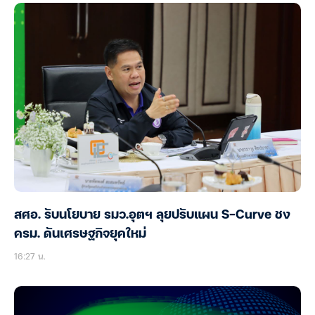
สศอ. รับนโยบาย รมว.อุตฯ ลุยปรับแผน S-Curve ชง
ครม. ดันเศรษฐกิจยุคใหม่
16:27 น.