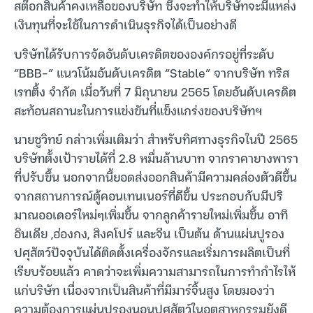
สต๊อกสินค้าคงเหลือของบริษัท ซึ่งจะทำให้บริษัทจะมีแหล่ง
เงินทุนที่จะใช้ในการดำเนินธุรกิจได้เป็นอย่างดี
บริษัทได้รับการจัดอันดับเครดิตขององค์กรอยู่ที่ระดับ
“BBB-” แนวโน้มอันดับเครดิต “Stable” จากบริษัท ทริส
เรทติ้ง จำกัด เมื่อวันที่ 7 มิถุนายน 2565 โดยอันดับเครดิต
สะท้อนสถานะในการแข่งขันที่แข็งแกร่งของบริษัทฯ
นายชูวิทย์ กล่าวเพิ่มเติมว่า สำหรับทิศทางธุรกิจในปี 2565
บริษัทตั้งเป้ารายได้ที่ 2.8 หมื่นล้านบาท จากราคายางพารา
ที่ปรับขึ้น นอกจากนี้ยอดส่งออกสินค้ามีความคล่องตัวดีขึ้น
จากสถานการณ์ตู้คอนเทนเนอร์ที่ดีขึ้น ประกอบกับมีปริ
มาณออเดอร์ใหม่ๆเพิ่มขึ้น จากลูกค้ารายใหม่เพิ่มขึ้น อาทิ
อินเดีย ,ฮ่องกง, สิงคโปร์ และจีน เป็นต้น ด้านแผ่นปูรอง
ปศุสัตว์ปัจจุบันได้ติดตั้งเครื่องจักรและเริ่มการผลิตเป็นที่
เรียบร้อยแล้ว คาดว่าจะเพิ่มความสามารถในการทำกำไรให้
แก่บริษัท เนื่องจากเป็นสินค้าที่มีมาร์จิ้นสูง โดยมองว่า
ความต้องการแผ่นปูรองนอนปศุสัตว์ในอุตสาหกรรมยังดี