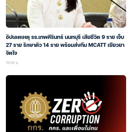
อัปเดตเหตุ รร.เทพศิรินทร์ นนทบุรี เสียชีวิต 9 ราย เจ็บ
27 ราย รักษาตัว 14 ราย พร้อมส่งทีม MCATT เยียวยา
จิตใจ
15:54 น.