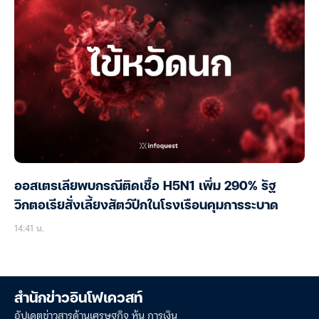
ออสเตรเลียพบกรณีติดเชื้อ H5N1 เพิ่ม 290% รัฐ
วิกตอเรียสั่งเลี้ยงสัตว์ปีกในโรงเรือนคุมการระบาด
14:41 น.
สำนักข่าวอินโฟเควสท์
อัปเดตข่าวสารด้านเศรษฐกิจ หุ้น การเงิน