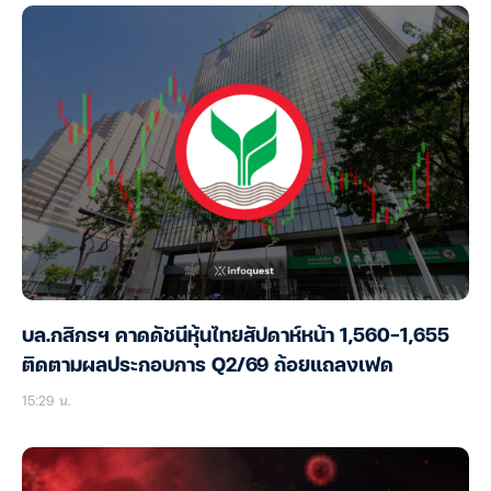
บล.กสิกรฯ คาดดัชนีหุ้นไทยสัปดาห์หน้า 1,560-1,655
ติดตามผลประกอบการ Q2/69 ถ้อยแถลงเฟด
15:29 น.