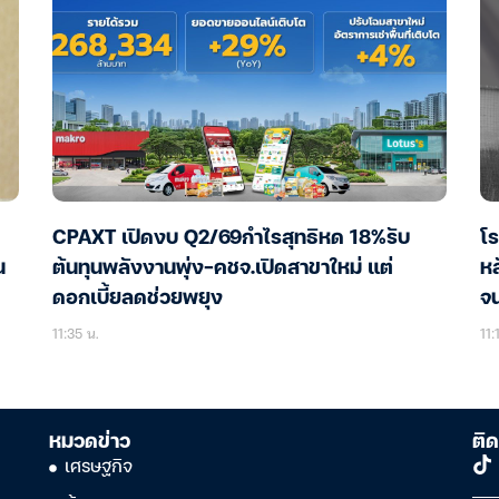
CPAXT เปิดงบ Q2/69กำไรสุทธิหด 18%รับ
โร
น
ต้นทุนพลังงานพุ่ง-คชจ.เปิดสาขาใหม่ แต่
หล
ดอกเบี้ยลดช่วยพยุง
จน
11:35 น.
11:
หมวดข่าว
ติด
เศรษฐกิจ