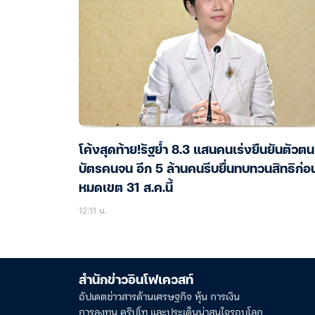
โค้งสุดท้าย!รัฐย้ำ 8.3 แสนคนเร่งยืนยันตัวตน
บัตรคนจน อีก 5 ล้านคนรีบยื่นทบทวนสิทธิก่อ
หมดเขต 31 ส.ค.นี้
12:11 น.
สำนักข่าวอินโฟเควสท์
อัปเดตข่าวสารด้านเศรษฐกิจ หุ้น การเงิน
การลงทุน คริปโท และประเด็นน่าสนใจรอบโลก